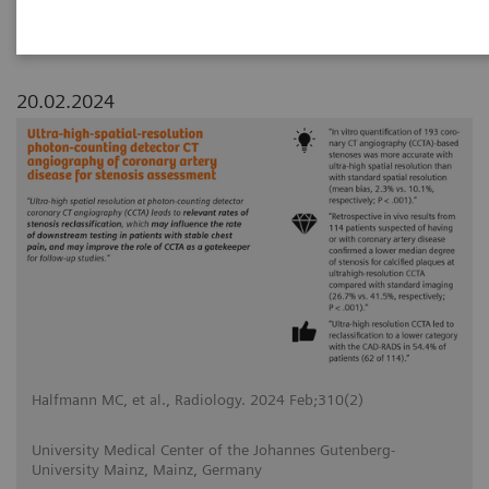
20.02.2024
Halfmann MC, et al., Radiology. 2024 Feb;310(2)
University Medical Center of the Johannes Gutenberg-
University Mainz, Mainz, Germany