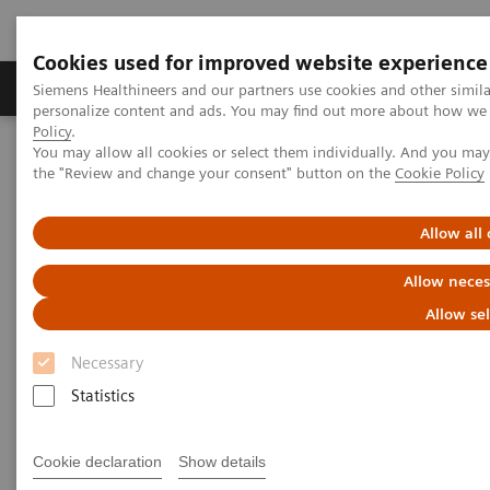
Cookies used for improved website experience
Produits & services
Domaines cliniques
Siemens Healthineers and our partners use cookies and other simil
personalize content and ads. You may find out more about how we u
Policy
.
You may allow all cookies or select them individually. And you ma
Home
Imagerie médicale
Tomodensitométrie
the "Review and change your consent" button on the
Cookie Policy
La gamme NAEOTOM Alpha
NAEOTOM Alpha®
PCCT scientific evidence
Ultra-high-spatial-resolution photon-counting detector CT
Allow all
angiography of coronary artery disease for stenosis assessment
Allow neces
Ultra-high-spatial-resolution
Allow se
photon-counting detector CT
Necessary
angiography of coronary artery
Statistics
disease for stenosis assessment
Cookie declaration
Show details