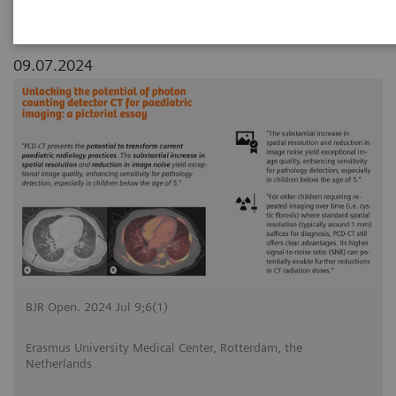
09.07.2024
BJR Open. 2024 Jul 9;6(1)
Erasmus University Medical Center, Rotterdam, the
Netherlands