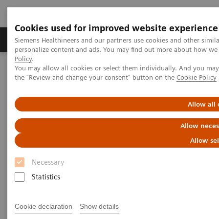
Cookies used for improved website experience
Produits & services
Domaines cliniques
Siemens Healthineers and our partners use cookies and other simil
personalize content and ads. You may find out more about how we u
Policy
.
You may allow all cookies or select them individually. And you ma
Home
Imagerie médicale
Tomodensitométrie
the "Review and change your consent" button on the
Cookie Policy
La gamme NAEOTOM Alpha
Unlocking the potential of photon counting detector CT for
paediatric imaging: a pictorial essay
Allow all
Allow neces
Unlocking the potential of
Allow se
photon counting detector CT for
Necessary
paediatric imaging: a pictorial
Statistics
essay
Cookie declaration
Show details