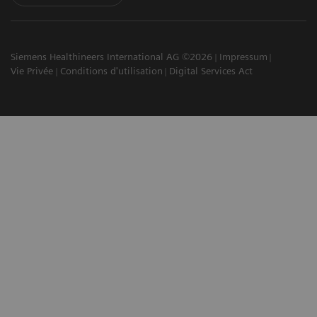
Siemens Healthineers International AG ©2026
Impressum
Vie Privée
Conditions d'utilisation
Digital Services Act