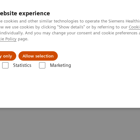
ebsite experience
e cookies and other similar technologies to operate the Siemens Healthi
 we use cookies by clicking "Show details" or by referring to our
Cooki
 individually. And you may change your consent and cookie preferences 
ie Policy
page.
Actualités et événements
À propos de nous
y only
Allow selection
Statistics
Marketing
 & Innovations
Dual Energy
es et réponses