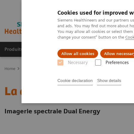
Cookies used for improved w
Siemens Healthineers and our partners us
and ads. You may find out more about how
You may allow all cookies or select them
change your consent" button on the
Cook
Produits & services
Domaines cliniques
Allow all cookies
Allow necessar
Necessary
Preferences
Home
Imagerie médicale
Tomodensitométrie
CT Technologies
Cookie declaration
Show details
La différence entre imag
Imagerie spectrale Dual Energy