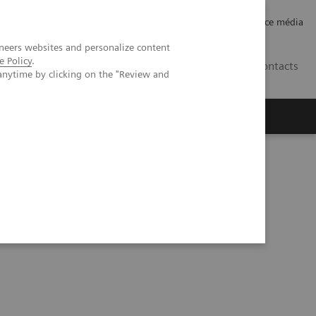
Careers
Investor Relations
Espace média
neers websites and personalize content
e Policy
.
CH | FR
Contacts
anytime by clicking on the "Review and