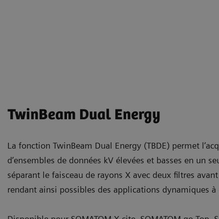
TwinBeam Dual Energy
La fonction TwinBeam Dual Energy (TBDE) permet l’acq
d’ensembles de données kV élevées et basses en un seu
séparant le faisceau de rayons X avec deux filtres avant 
rendant ainsi possibles des applications dynamiques à 
Disponible pour
SOMATOM X.cite
,
SOMATOM go.Top
,
S