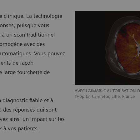
e clinique. La technologie
éponses, puisque vous
 à un scan traditionnel
 homogène avec des
 automatiques. Vous pouvez
éments de façon
e large fourchette de
AVEC L’AIMABLE AUTORISATION DE 
l’Hôpital Calmette, Lille, France
 diagnostic fiable et à
à des réponses qui sont
ez ainsi un impact sur les
x à vos patients.