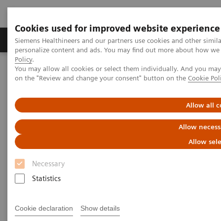
Cookies used for improved website experience
Produits et services
Spécialités cliniques & path
Siemens Healthineers and our partners use cookies and other simil
personalize content and ads. You may find out more about how we u
Policy
.
You may allow all cookies or select them individually. And you ma
Home
Imagerie Médicale
Angiographie
on the "Review and change your consent" button on the
Cookie Pol
Artis Interventional Angiography Systems
Artis zee
Allow all c
Allow necess
Allow sel
Necessary
Statistics
Cookie declaration
Show details