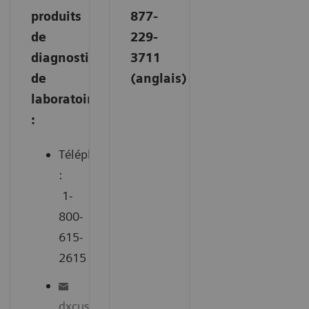
produits
877-
de
229-
diagnostic
3711
de
(anglais)
laboratoire
:
Téléphone
:
1-
800-
615-
2615
dxcustserv.ca.team@siemens-