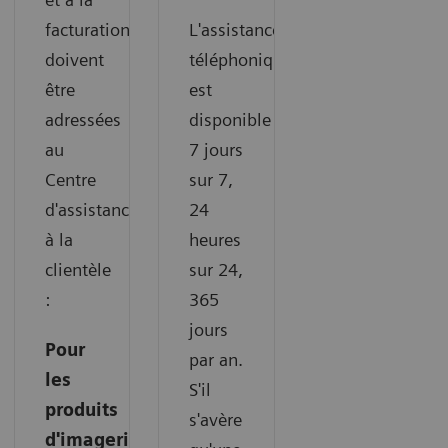
facturation
L'assistance
doivent
téléphonique
être
est
adressées
disponible
au
7 jours
Centre
sur 7,
d'assistance
24
à la
heures
clientèle
sur 24,
:
365
jours
Pour
par an.
les
S'il
produits
s'avère
d'imagerie