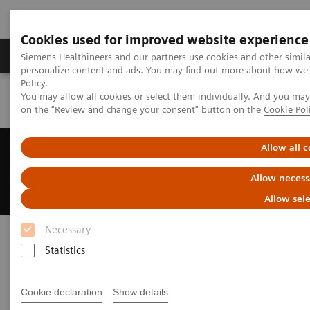
Cookies used for improved website experience
Produits et services
Spécialités cliniques & path
Siemens Healthineers and our partners use cookies and other simil
personalize content and ads. You may find out more about how we u
Policy
.
You may allow all cookies or select them individually. And you ma
Home
How can we help you?
on the "Review and change your consent" button on the
Cookie Pol
Comment pouvons-nous vous
Allow all c
aider ?
Allow necess
Allow sel
Necessary
Statistics
Cookie declaration
Show details