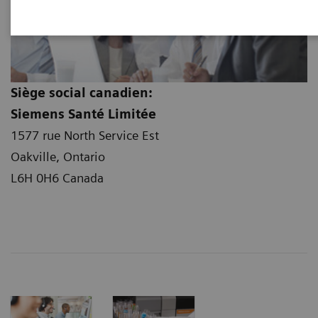
Siège social canadien:
Siemens Santé Limitée
1577 rue North Service Est
Oakville, Ontario
L6H 0H6 Canada