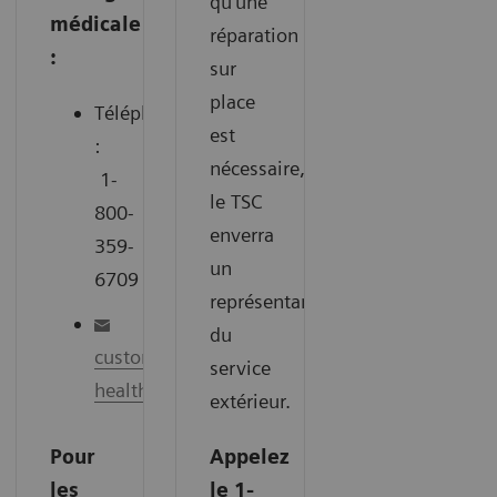
qu'une
médicale
réparation
:
sur
place
Téléphone
est
:
nécessaire,
1-
le TSC
800-
enverra
359-
un
6709
représentant
du
customercarecentre.ca@siemens-
service
healthineers.com
extérieur.
Pour
Appelez
les
le 1-