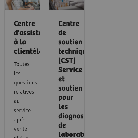
Centre
Centre
d'assistance
de
à la
soutien
clientèle
technique
(CST)
Toutes
Service
les
et
questions
soutien
relatives
pour
au
les
service
diagnostics
après-
de
vente
laboratoire
et à la