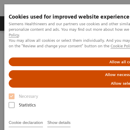
Cookies used for improved website experience
Produits et services
Spécialités cliniques & path
Siemens Healthineers and our partners use cookies and other simil
personalize content and ads. You may find out more about how we u
Policy
.
You may allow all cookies or select them individually. And you ma
Home
Solutions informatiques et organisations
on the "Review and change your consent" button on the
Cookie Pol
Solutions informatiques et
Allow all c
organisations
Allow necess
Allow sel
Des solutions informatiques rentables pour les
Necessary
systèmes de santé publique: du conseil à la gestion
Statistics
globale de votre projet, nous vous proposons une
chaîne de valeur complète dans les domaines de
Cookie declaration
Show details
l'imagerie, de l'archivage, de l'informatique