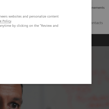
rrières
Relations avec les investisseurs
Nouvelles et événements
neers websites and personalize content
e Policy
.
CA | FR
Contacts
anytime by clicking on the "Review and