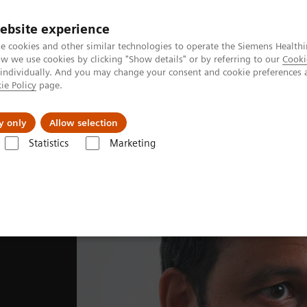
Ca
ebsite experience
e cookies and other similar technologies to operate the Siemens Healthi
 we use cookies by clicking "Show details" or by referring to our
Cooki
 individually. And you may change your consent and cookie preferences 
ie Policy
page.
ologies
Insights
À propos de nous
y only
Allow selection
Statistics
Marketing