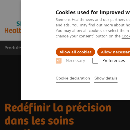
Cookies used for improved w
Siemens Healthineers and our partners us
and ads. You may find out more about how
You may allow all cookies or select them
change your consent" button on the
Cook
Produits et services
Spécialités cliniques & path
Allow all cookies
Allow necessar
Necessary
Preferences
Cookie declaration
Show details
Redéfinir la précision
dans les soins