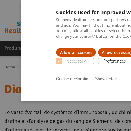
Cookies used for improved w
Siemens Healthineers and our partners us
and ads. You may find out more about how
You may allow all cookies or select them
change your consent" button on the
Cook
Produits et services
Spécialités cliniques & path
Allow all cookies
Allow necessar
Necessary
Preferences
Home
Diagnostic de laboratoire
Cookie declaration
Show details
Diagnostic de laboratoir
Le vaste éventail de systèmes d’immunoessai, de chimi
d’urine et d’analyse de gaz du sang de Siemens, de con
d’informatique et de services, peut répondre aux besoin