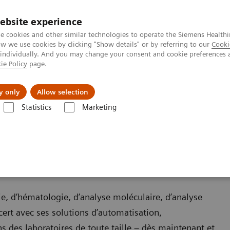
Ca
ebsite experience
e cookies and other similar technologies to operate the Siemens Healthi
 we use cookies by clicking "Show details" or by referring to our
Cooki
 individually. And you may change your consent and cookie preferences 
ie Policy
page.
ologies
Insights
À propos de nous
y only
Allow selection
Statistics
Marketing
e
e, d’hématologie, d’analyse moléculaire, d’analyse
cert avec ses solutions d’automatisation,
s des laboratoires de toute taille – dès maintenant et