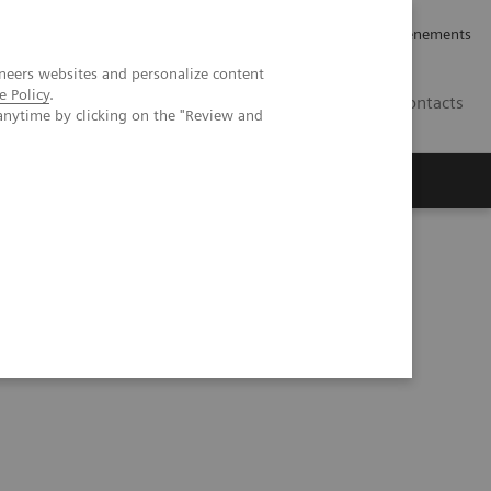
rrières
Relations avec les investisseurs
Nouvelles et événements
neers websites and personalize content
e Policy
.
CA | FR
Contacts
anytime by clicking on the "Review and