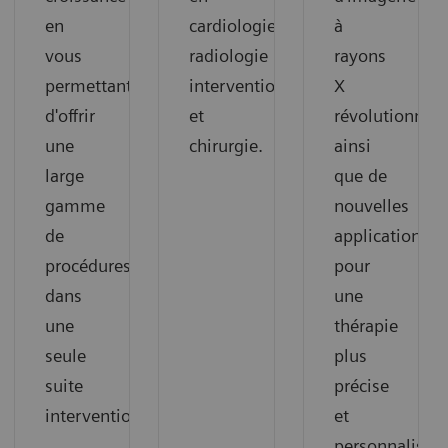
en
cardiologie,
à
vous
radiologie
rayons
permettant
interventionnelle
X
d'offrir
et
révolutionnair
une
chirurgie.
ainsi
large
que de
gamme
nouvelles
de
applications
procédures
pour
dans
une
une
thérapie
seule
plus
suite
précise
interventionnelle
et
personnalisée.