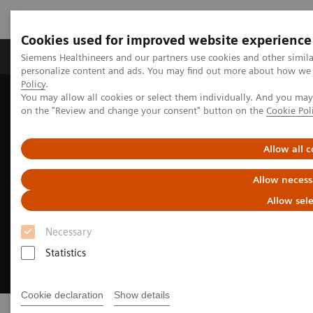
Cookies used for improved website experience
Produits et services
Spécialités cliniques & path
Siemens Healthineers and our partners use cookies and other simil
personalize content and ads. You may find out more about how we u
Policy
.
You may allow all cookies or select them individually. And you ma
Home
Imagerie Médicale
Angiographie
on the "Review and change your consent" button on the
Cookie Pol
Allow all c
Allow necess
Allow sel
Necessary
Statistics
Cookie declaration
Show details