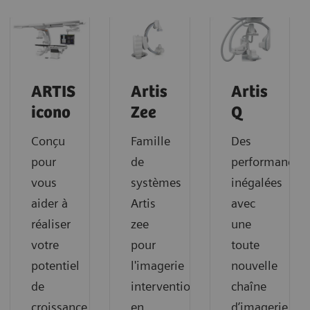
ARTIS
Artis
Artis
icono
Zee
Q
Conçu
Famille
Des
pour
de
performances
vous
systèmes
inégalées
aider à
Artis
avec
réaliser
zee
une
votre
pour
toute
potentiel
l'imagerie
nouvelle
de
interventionnelle
chaîne
croissance
en
d’imagerie