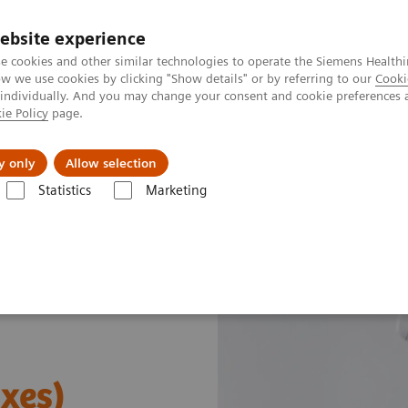
Trav
ebsite experience
e cookies and other similar technologies to operate the Siemens Healthi
 we use cookies by clicking "Show details" or by referring to our
Cooki
 individually. And you may change your consent and cookie preferences 
ie Policy
page.
al Fields
Vision & perspectives
y only
Allow selection
Statistics
Marketing
xes)