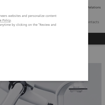
ailler chez Siemens Healthineers
Espace presse
Investor Relations
neers websites and personalize content
e Policy
.
BE | FR
Contacts
anytime by clicking on the "Review and