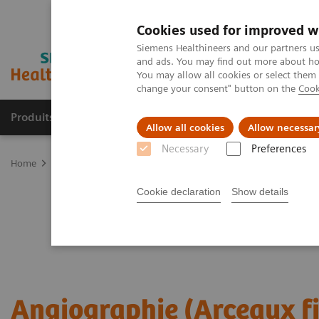
Cookies used for improved w
Siemens Healthineers and our partners us
and ads. You may find out more about how
You may allow all cookies or select them
change your consent" button on the
Cook
Produits & Services
À propos de
Clinic
Allow all cookies
Allow necessar
Necessary
Preferences
Home
Imagerie Médicale
Angiographie (Arceaux fixes)
Cookie declaration
Show details
Angiographie (Arceaux fi