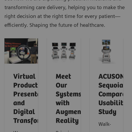
transforming care delivery, helping you to make the
right decision at the right time for every patient—
efficiently. Shaping the future of healthcare.
Virtual
Meet
ACUSON
Product
Our
Sequoia
Presentations
Systems
Comparati
and
with
Usability
Digital
Augmented
Study
Transformation
Reality
Walk-