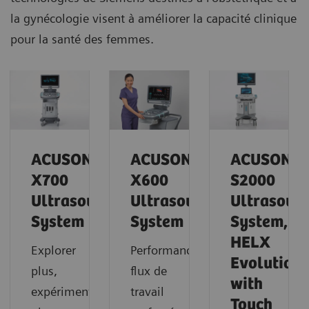
la gynécologie visent à améliorer la capacité clinique
pour la santé des femmes.
ACUSON
ACUSON
ACUSON
X700
X600
S2000
Ultrasound
Ultrasound
Ultrasoun
System
System
System,
HELX
Explorer
Performances,
Evolution
plus,
flux de
with
expérimenter
travail
Touch