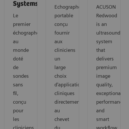
Systems
Echographe
ACUSON
Le
portable
Redwood
premier
conçu
is an
échographe
fournir
ultrasound
au
aux
system
monde
cliniciens
that
doté
un
delivers
de
large
premium
sondes
choix
image
sans
d'applications
quality,
fil,
cliniques
exceptional
conçu
directement
performance
pour
au
and
les
chevet
smart
cliniciens
du
workflow