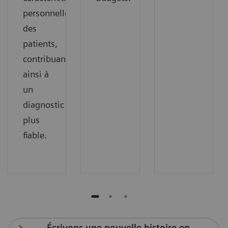
personnelles
des
patients,
contribuant
ainsi à
un
diagnostic
plus
fiable.
Écrivons une nouvelle histoire en