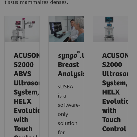
tissus mammaires denses.
®
ACUSON
syngo
.Ultrasound
ACUSON
S2000
Breast
S2000
ABVS
Analysis
Ultrasoun
Ultrasound
System,
sUSBA
System,
HELX
is a
HELX
Evolution
software-
Evolution
with
only
with
Touch
solution
Touch
Control
for