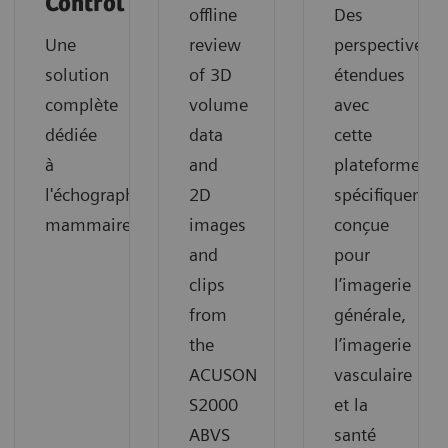
Control
offline
Des
Une
review
perspectives
solution
of 3D
étendues
complète
volume
avec
dédiée
data
cette
à
and
plateforme
l'échographie
2D
spécifiquemen
mammaire.
images
conçue
and
pour
clips
l’imagerie
from
générale,
the
l’imagerie
ACUSON
vasculaire
S2000
et la
ABVS
santé