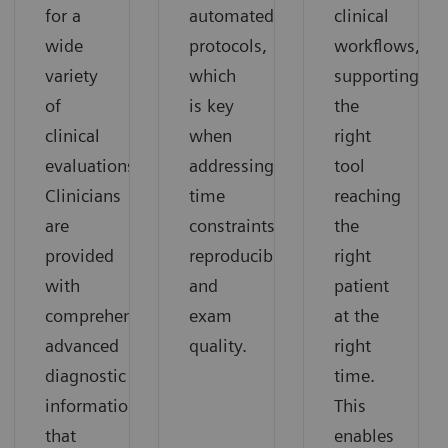
for a
automated
clinical
wide
protocols,
workflows,
variety
which
supporting
of
is key
the
clinical
when
right
evaluations.
addressing
tool
Clinicians
time
reaching
are
constraints,
the
provided
reproducibility,
right
with
and
patient
comprehensive
exam
at the
advanced
quality.
right
diagnostic
time.
information
This
that
enables