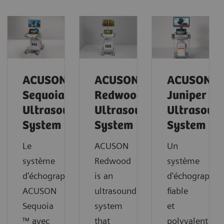
ACUSON
ACUSON
ACUSON
Sequoia™
Redwood
Juniper
Ultrasound
Ultrasound
Ultrasoun
System
System
System
Le
ACUSON
Un
système
Redwood
système
d'échographie
is an
d'échographe
ACUSON
ultrasound
fiable
Sequoia
system
et
™ avec
that
polyvalent