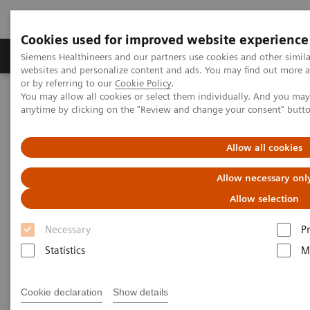
Cookies used for improved website experience
Produits & Services
À propos de
Clinic
Siemens Healthineers and our partners use cookies and other simil
websites and personalize content and ads. You may find out more a
or by referring to our
Cookie Policy
.
You may allow all cookies or select them individually. And you ma
Home
Imagerie Médicale
Echographie
anytime by clicking on the "Review and change your consent" butt
Allow all cookies
Allow necessary onl
Allow selection
Necessary
P
Statistics
M
Cookie declaration
Show details