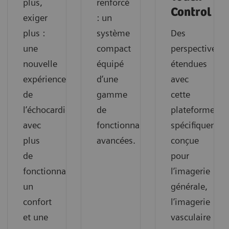
plus,
renforcé
Control
exiger
: un
plus :
système
Des
une
compact
perspectives
nouvelle
équipé
étendues
expérience
d’une
avec
de
gamme
cette
l’échocardiographie
de
plateforme
avec
fonctionnalités
spécifiquemen
plus
avancées.
conçue
de
pour
fonctionnalités,
l’imagerie
un
générale,
confort
l’imagerie
et une
vasculaire