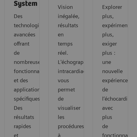
System
Vision
Explorer
Des
inégalée,
plus,
technologies
résultats
expérimenter
avancées
en
plus,
offrant
temps
exiger
de
réel.
plus :
nombreuses
L'échographie
une
fonctionnalités
intracardiaque
nouvelle
et des
vous
expérience
applications
permet
de
spécifiques.
de
l’échocardiogr
Des
visualiser
avec
résultats
les
plus
rapides
procédures
de
et
à
fonctionnalité