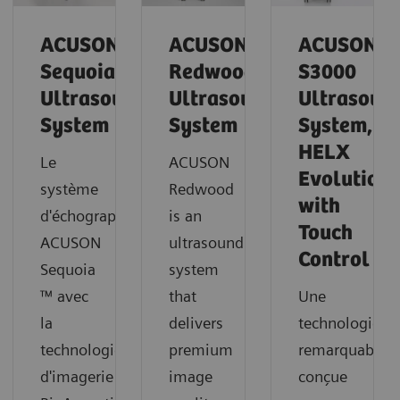
ACUSON
ACUSON
ACUSON
Sequoia™
Redwood
S3000
Ultrasound
Ultrasound
Ultrasoun
System
System
System,
HELX
Le
ACUSON
Evolution
système
Redwood
with
d'échographie
is an
Touch
ACUSON
ultrasound
Control
Sequoia
system
™ avec
that
Une
la
delivers
technologie
technologie
premium
remarquable,
d'imagerie
image
conçue