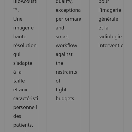
BioAcoustic
quality,
pour
™.
exceptional
l’imagerie
Une
performance
générale
imagerie
and
et la
haute
smart
radiologie
résolution
workflow
interventionne
qui
against
s'adapte
the
à la
restraints
taille
of
et aux
tight
caractéristiques
budgets.
personnelles
des
patients,