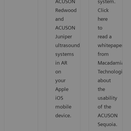
ACUSON
system.
Redwood
Click
and
here
ACUSON
to
Juniper
read a
ultrasound
whitepaper
systems
from
in AR
Macadamian
on
Technologies
your
about
Apple
the
iOS
usability
mobile
of the
device.
ACUSON
Sequoia.