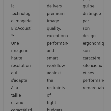
la
delivers
qui se
technologie
premium
distingue
d'imagerie
image
par
BioAcoustic
quality,
son
™.
exceptional
design
Une
performance
ergonomique,
imagerie
and
son
haute
smart
caractère
résolution
workflow
silencieux
qui
against
et ses
s'adapte
the
performances
à la
restraints
remarquables.
taille
of
et aux
tight
caractéristiques
budgets.