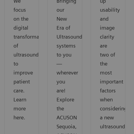
We
Bringing
up
focus
our
usability
on the
New
and
digital
Era of
image
transformation
Ultrasound
clarity
of
systems
are
ultrasound
to you
two of
to
—
the
improve
wherever
most
patient
you
important
care.
are!
factors
Learn
Explore
when
more
the
considering
here.
ACUSON
a new
Sequoia,
ultrasound