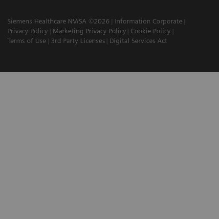
Siemens Healthcare NV/SA ©2026
Information Corporate
Privacy Policy
Marketing Privacy Policy
Cookie Policy
Terms of Use
3rd Party Licenses
Digital Services Act