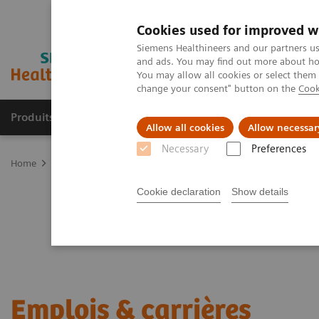
Cookies used for improved w
Siemens Healthineers and our partners us
and ads. You may find out more about how
You may allow all cookies or select them
change your consent" button on the
Cook
Produits & Services
À propos de
Clinic
Allow all cookies
Allow necessar
Necessary
Preferences
Home
Emplois & carrières
Cookie declaration
Show details
Emplois & carrières