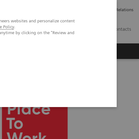
ailler chez Siemens Healthineers
Espace presse
Investor Relations
neers websites and personalize content
e Policy
.
BE | FR
Contacts
anytime by clicking on the "Review and