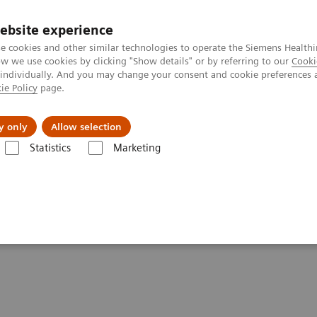
Trav
ebsite experience
e cookies and other similar technologies to operate the Siemens Healthi
 we use cookies by clicking "Show details" or by referring to our
Cooki
 individually. And you may change your consent and cookie preferences 
ie Policy
page.
al Fields
Vision & perspectives
y only
Allow selection
Statistics
Marketing