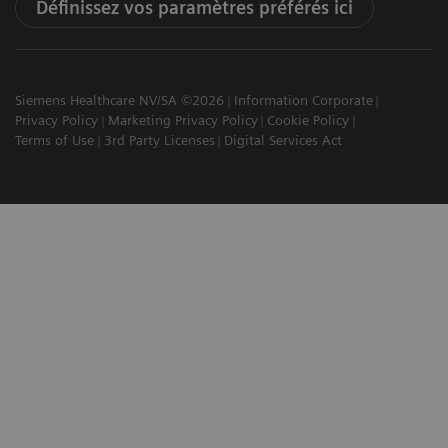
Définissez vos paramètres préférés ici
Siemens Healthcare NV/SA ©2026
Information Corporate
Privacy Policy
Marketing Privacy Policy
Cookie Policy
Terms of Use
3rd Party Licenses
Digital Services Act