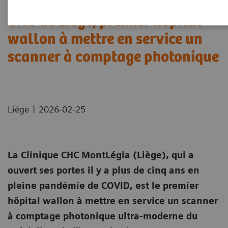
CHC de Liège, premier hôpital
wallon à mettre en service un
scanner à comptage photonique
|
Liège
2026-02-25
La Clinique CHC MontLégia (Liège), qui a
ouvert ses portes il y a plus de cinq ans en
pleine pandémie de COVID, est le premier
hôpital wallon à mettre en service un scanner
à comptage photonique ultra-moderne du