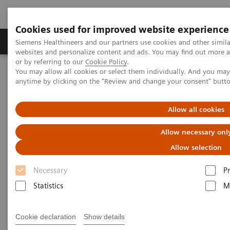
Cookies used for improved website experience
Produits & Services
À propos de
Clinic
Siemens Healthineers and our partners use cookies and other simil
websites and personalize content and ads. You may find out more a
or by referring to our
Cookie Policy
.
You may allow all cookies or select them individually. And you ma
Home
Actualités
anytime by clicking on the "Review and change your consent" butt
CHC de Liège : Premier scanner à comptage photonique en
Wallonie
Allow all cookies
Allow necessary onl
Allow selection
Necessary
P
Statistics
M
Cookie declaration
Show details