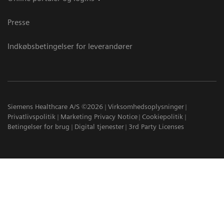
Presse
Indkøbsbetingelser for leverandører
Siemens Healthcare A/S ©2026
Virksomhedsoplysninger
Privatlivspolitik
Marketing Privacy Notice
Cookiepolitik
Betingelser for brug
Digital tjenester
3rd Party Licenses