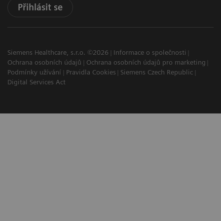
Přihlásit se
Siemens Healthcare, s.r.o. ©2026
Informace o společnosti
Ochrana osobních údajů
Ochrana osobních údajů pro marketing
Podmínky užívání
Pravidla Cookies
Siemens Czech Republic
Digital Services Act