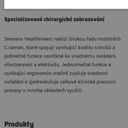
Mobilní C-ramena
Specializované chirurgické zobrazování
Siemens Healthineers nabízí širokou řadu mobilních
C-ramen, které spojují vynikající kvalitu snímků a
jedinečné funkce navržené ke snadnému ovládání,
všestrannost a efektivitu. Jednoznačné funkce a
vynikající ergonomie značně zvyšuje snadnost
ovládání a zjednodušuje celkové klinické pracovní
procesy v mnoha oblastech využití.
Produkty