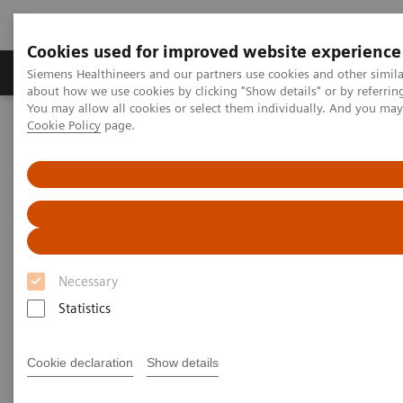
Cookies used for improved website experience
Zobrazovací technika
Laboratorní diagnostika
Siemens Healthineers and our partners use cookies and other simil
about how we use cookies by clicking "Show details" or by referrin
You may allow all cookies or select them individually. And you ma
Cookie Policy
page.
Home
Zobrazovací technika
Rentgenové přístroje
Mobilní C-ramena
Necessary
Statistics
Cookie declaration
Show details