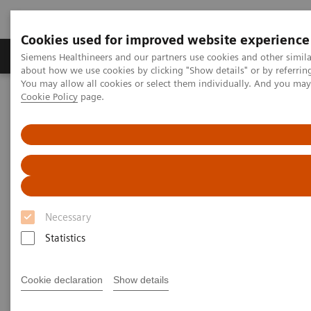
Cookies used for improved website experience
Zobrazovací technika
Laboratorní diagnostika
Siemens Healthineers and our partners use cookies and other simil
about how we use cookies by clicking "Show details" or by referrin
You may allow all cookies or select them individually. And you ma
Cookie Policy
page.
Home
Zobrazovací technika
Rentgenové přístroje
Robotické rentgenové systémy
Information Gallery
1
Clinical Workflows
True2scale
full body standing
1
True2scale
Full Body Standing
Necessary
Statistics
2022-03-01
1
True2scale
full body standing
Cookie declaration
Show details