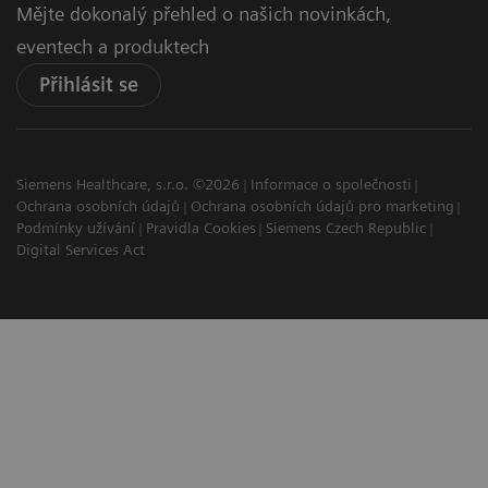
Mějte dokonalý přehled o našich novinkách,
eventech a produktech
Přihlásit se
Siemens Healthcare, s.r.o. ©2026
Informace o společnosti
Ochrana osobních údajů
Ochrana osobních údajů pro marketing
Podmínky užívání
Pravidla Cookies
Siemens Czech Republic
Digital Services Act