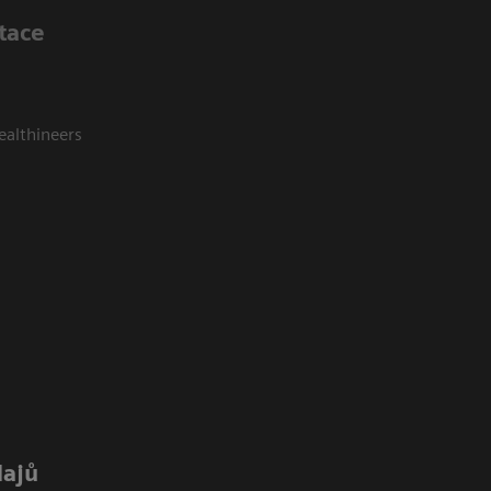
tace
ealthineers
dajů