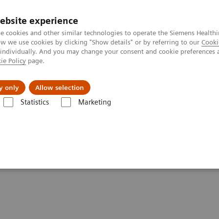
ebsite experience
e cookies and other similar technologies to operate the Siemens Healthi
 we use cookies by clicking "Show details" or by referring to our
Cooki
 individually. And you may change your consent and cookie preferences 
ie Policy
page.
Zákaznický servis
Klinické specializace
y only
Allow selection
Statistics
Marketing
rentgenové systémy
Information Gallery