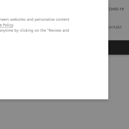
Pro investory
Pro média
COVID-19
neers websites and personalize content
e Policy
.
CZ
Kontakt
anytime by clicking on the "Review and
Magazín Trend
O nás