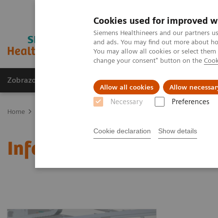
Cookies used for improved w
Siemens Healthineers and our partners us
and ads. You may find out more about how
You may allow all cookies or select them
change your consent" button on the
Cook
Zobrazovací technika
Laboratorní diagnostika
Allow all cookies
Allow necessar
Necessary
Preferences
Home
Zobrazovací technika
Rentgenové přístroje
Robotické 
Cookie declaration
Show details
Information Gallery