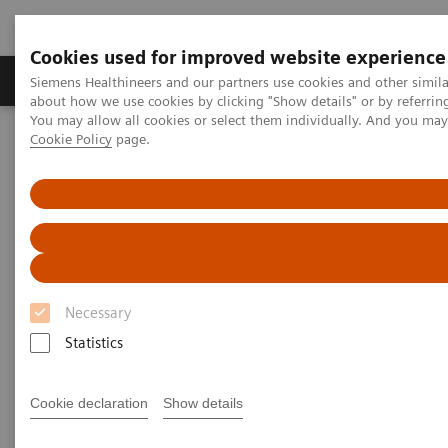
Cookies used for improved website experience
Zobrazovací technika
Laboratorní diagnostika
Siemens Healthineers and our partners use cookies and other simil
about how we use cookies by clicking "Show details" or by referrin
You may allow all cookies or select them individually. And you ma
Cookie Policy
page.
Home
Point-of-Care Testing
ABCs of ABG: Clinical Applications of Blood Gas Webinar Series
(Part 2)
ABCs of ABG: Clinical
Applications of Blood Gas
Necessary
Webinar Series (Part 2)
Statistics
Earn CE/CRCE Credits
Cookie declaration
Show details