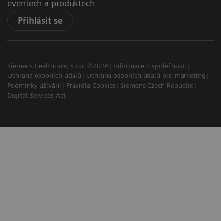
eventech a produktech
Přihlásit se
Siemens Healthcare, s.r.o. ©2026
Informace o společnosti
Ochrana osobních údajů
Ochrana osobních údajů pro marketing
Podmínky užívání
Pravidla Cookies
Siemens Czech Republic
Digital Services Act