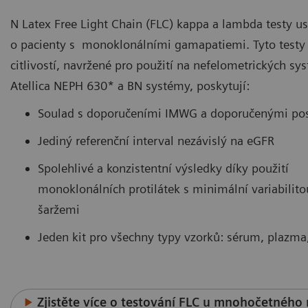
N Latex Free Light Chain (FLC) kappa a lambda testy us
o pacienty s monoklonálními gamapatiemi. Tyto testy
citlivostí, navržené pro použití na nefelometrických s
Atellica NEPH 630* a BN systémy, poskytují:
Soulad s doporučeními IMWG a doporučenými po
Jediný referenční interval nezávislý na eGFR
Spolehlivé a konzistentní výsledky díky použití
monoklonálních protilátek s minimální variabilit
šaržemi
Jeden kit pro všechny typy vzorků: sérum, plazma
Zjistěte více o testování FLC u mnohočetnéh