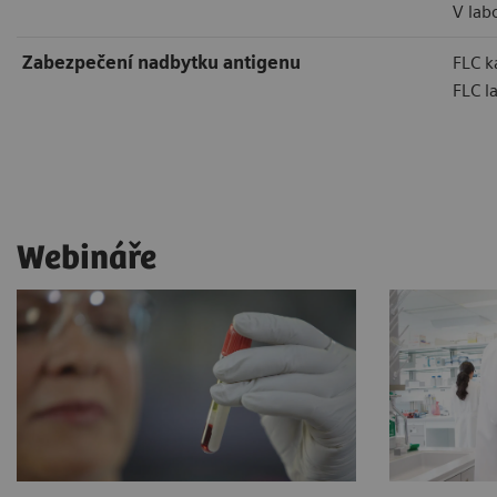
V lab
Zabezpečení nadbytku antigenu
FLC k
FLC l
Webináře