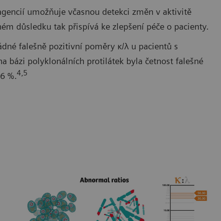
eagencií umožňuje včasnou detekci změn v aktivitě
m důsledku tak přispívá ke zlepšení péče o pacienty.
ádné falešně pozitivní poměry κ/λ u pacientů s
a bázi polyklonálních protilátek byla četnost falešné
4,5
36 %.