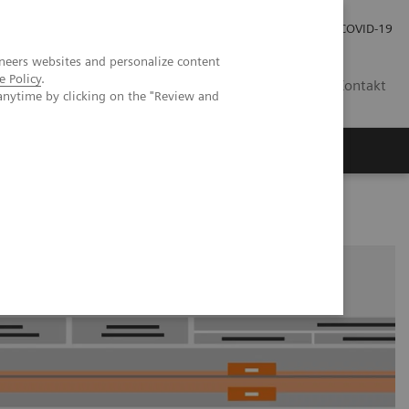
Pro investory
Pro média
COVID-19
neers websites and personalize content
e Policy
.
CZ
Kontakt
anytime by clicking on the "Review and
Magazín Trend
O nás