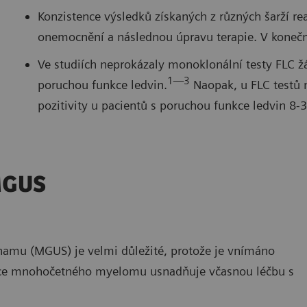
Konzistence výsledků získaných z různých šarží r
onemocnění a následnou úpravu terapie. V konečné
Ve studiích neprokázaly monoklonální testy FLC ž
1—3
poruchou funkce ledvin.
Naopak, u FLC testů n
pozitivity u pacientů s poruchou funkce ledvin 8-
 MGUS
amu (MGUS) je velmi důležité, protože je vnímáno
ce mnohočetného myelomu usnadňuje včasnou léčbu s