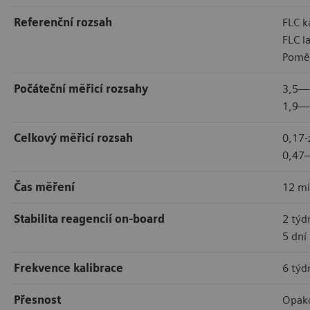
Referenční rozsah
FLC k
FLC l
Pomě
Počáteční měřicí rozsahy
3,5—1
1,9—6
Celkový měřicí rozsah
0,17-
0,47—
Čas měření
12 m
Stabilita reagencií on-board
2 týd
5 dní
Frekvence kalibrace
6 týd
Přesnost
Opako