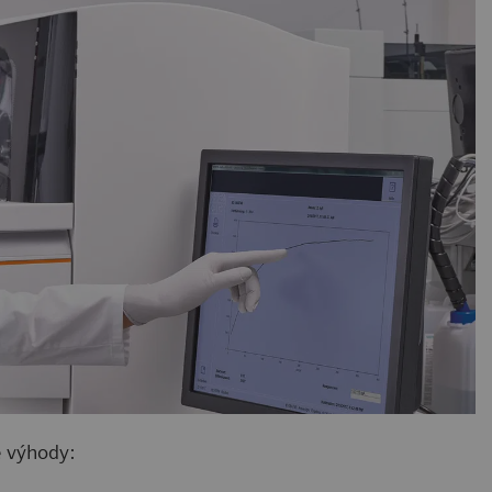
é výhody: