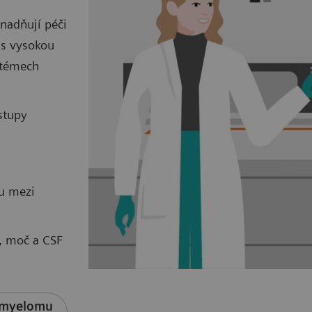
nadňují péči
 s vysokou
ystémech
stupy
ou mezi
, moč a CSF
o myelomu