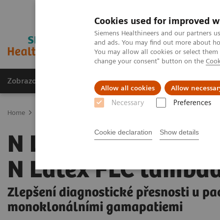
Cookies used for improved w
Siemens Healthineers and our partners us
and ads. You may find out more about how
You may allow all cookies or select them
change your consent" button on the
Cook
Zobrazovací technika
Laboratorní diagnostika
Allow all cookies
Allow necessar
Necessary
Preferences
Home
Laboratorní diagnostika
Plasma Proteins
Plasma Protei
Cookie declaration
Show details
N Latex FLC kappa 
N Latex FLC lambd
Zlepšení diagnostické přesnosti u pa
monoklonálními gamapatiemi