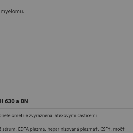
 myelomu.
PH 630 a BN
nefelometrie zvýrazněná latexovými částicemi
é sérum, EDTA plazma, heparinizovaná plazma†, CSF†, moč†