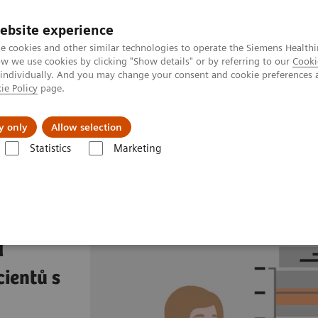
ebsite experience
e cookies and other similar technologies to operate the Siemens Healthi
 we use cookies by clicking "Show details" or by referring to our
Cooki
 individually. And you may change your consent and cookie preferences 
ie Policy
page.
Zákaznický servis
Klinické specializace
y only
Allow selection
Statistics
Marketing
n Assays
N latex FLC kappa a N latex FLC lambda testy
a
a
cientů s