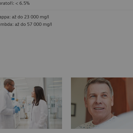
oratoři: < 6.5%
appa: až do 23 000 mg/l
ambda: až do 57 000 mg/l