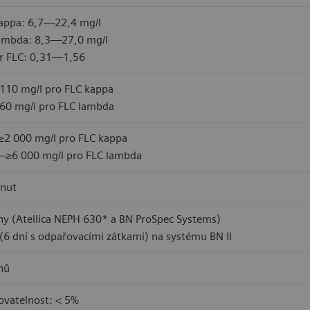
appa: 6,7—22,4 mg/l
ambda: 8,3—27,0 mg/l
r FLC: 0,31—1,56
10 mg/l pro FLC kappa
0 mg/l pro FLC lambda
≥2 000 mg/l pro FLC kappa
≥6 000 mg/l pro FLC lambda
inut
ny (Atellica NEPH 630* a BN ProSpec Systems)
 (6 dní s odpařovacími zátkami) na systému BN II
nů
vatelnost: < 5%