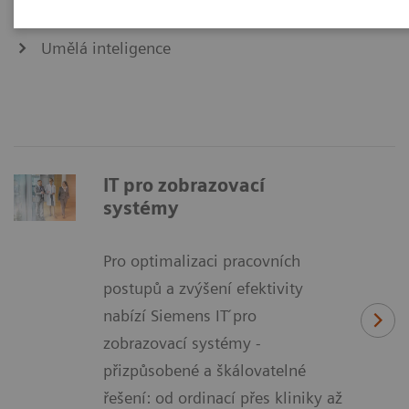
IT pro laboratorní diagnostiku
Umělá inteligence
IT pro zobrazovací
systémy
Pro optimalizaci pracovních
postupů a zvýšení efektivity
nabízí Siemens IT ́pro
zobrazovací systémy -
přizpůsobené a škálovatelné
řešení: od ordinací přes kliniky až