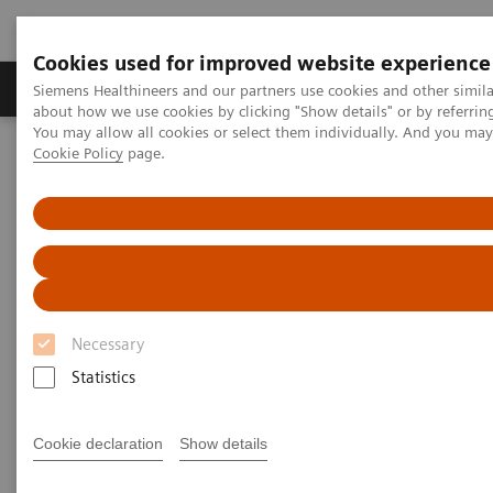
Cookies used for improved website experience
Zobrazovací technika
Laboratorní diagnostika
Siemens Healthineers and our partners use cookies and other simil
about how we use cookies by clicking "Show details" or by referrin
You may allow all cookies or select them individually. And you ma
Cookie Policy
page.
Home
Healthcare IT
Healthcare IT
Necessary
Statistics
Cookie declaration
Show details
IT pro zobrazovací systémy