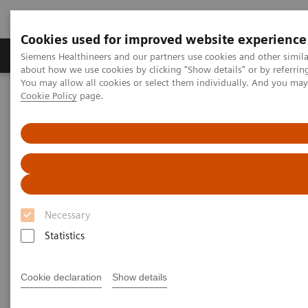
Cookies used for improved website experience
Zobrazovací technika
Laboratorní diagnostika
Siemens Healthineers and our partners use cookies and other simil
about how we use cookies by clicking "Show details" or by referrin
You may allow all cookies or select them individually. And you ma
Cookie Policy
page.
Home
Healthcare IT
Laboratory Diagnostics IT
Atellica Diagnostics IT
Atellica Process Manager
Atellica Process Manager Tutorial Series
Understanding Problem Samples (05:24)
Understanding Problem
Samples
Necessary
Statistics
Cookie declaration
Show details
|
Siemens Healthineers
2021-09-28