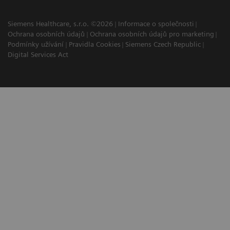
Siemens Healthcare, s.r.o. ©2026
Informace o společnosti
Ochrana osobních údajů
Ochrana osobních údajů pro marketing
Podmínky užívání
Pravidla Cookies
Siemens Czech Republic
Digital Services Act