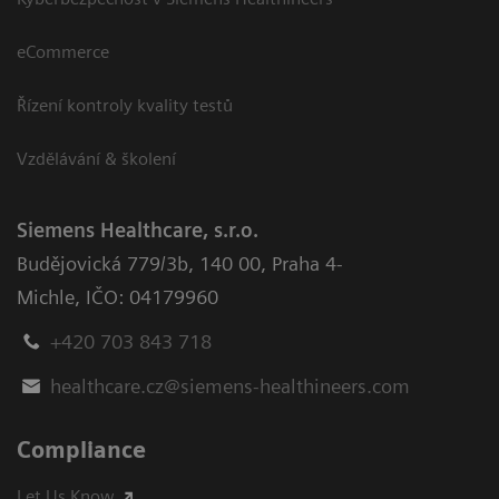
eCommerce
Řízení kontroly kvality testů
Vzdělávání & školení
Siemens Healthcare, s.r.o.
Budějovická 779/3b
,
140 00, Praha 4-
Michle
,
IČO: 04179960
+420 703 843 718
healthcare.cz@siemens-healthineers.com
Compliance
Let Us Know