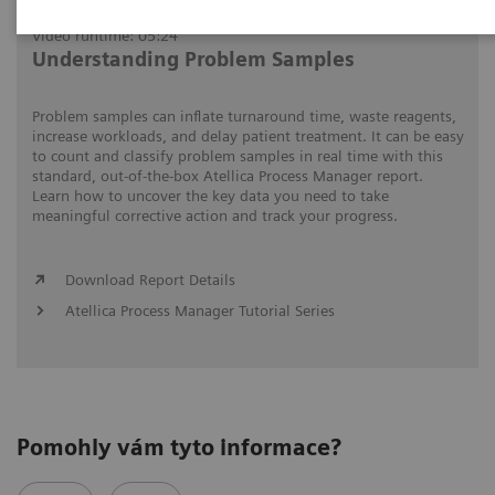
Video runtime: 05:24
Understanding Problem Samples
Problem samples can inflate turnaround time, waste reagents,
increase workloads, and delay patient treatment. It can be easy
to count and classify problem samples in real time with this
standard, out-of-the-box Atellica Process Manager report.
Learn how to uncover the key data you need to take
meaningful corrective action and track your progress.
Download Report Details
Atellica Process Manager Tutorial Series
Pomohly vám tyto informace?