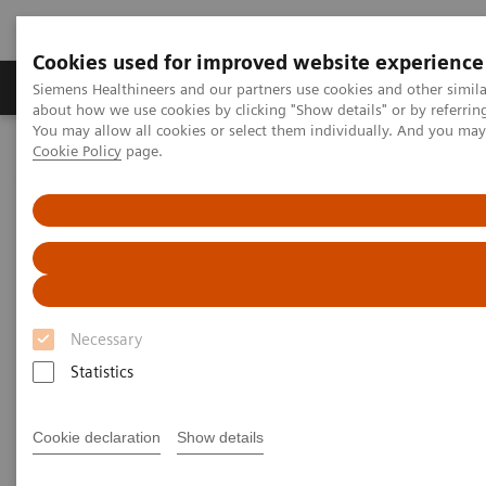
Cookies used for improved website experience
Zobrazovací technika
Laboratorní diagnostika
Siemens Healthineers and our partners use cookies and other simil
about how we use cookies by clicking "Show details" or by referrin
You may allow all cookies or select them individually. And you ma
Cookie Policy
page.
Home
Zobrazovací technika
Výpočetní tomografie
Jednozdrojové CT skenery
Jednozdrojové CT skenery
Získáním několika vrstev těla současně může být
Necessary
doba skenování výrazně zkrácena a velmi malé
Statistics
detaily mohou být skenovány v rámci proveditelných
časů. Multislice CT umožňuje širokou škálu
Cookie declaration
Show details
klinických aplikací od 3D po perfuzní zobrazování až