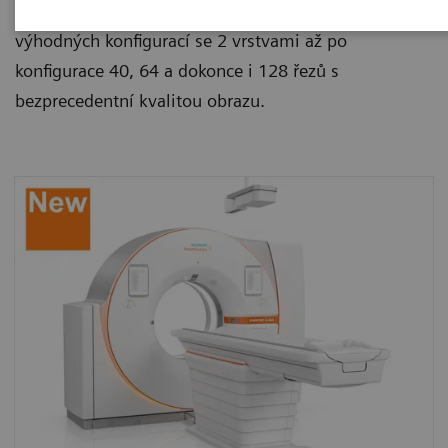
po CT fluoroskopii. Naše systémy sahají od cenově
výhodných konfigurací se 2 vrstvami až po
konfigurace 40, 64 a dokonce i 128 řezů s
bezprecedentní kvalitou obrazu.