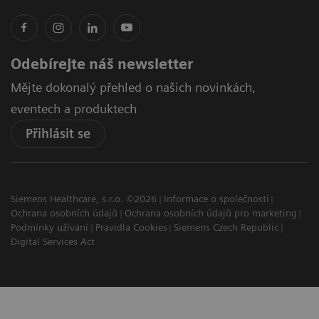
Odebírejte náš newsletter
Mějte dokonalý přehled o našich novinkách,
eventech a produktech
Přihlásit se
Siemens Healthcare, s.r.o. ©2026
Informace o společnosti
Ochrana osobních údajů
Ochrana osobních údajů pro marketing
Podmínky užívání
Pravidla Cookies
Siemens Czech Republic
Digital Services Act