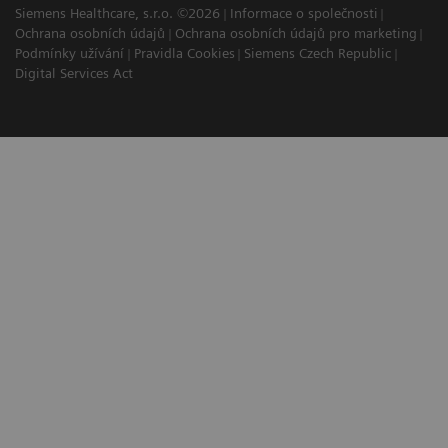
Siemens Healthcare, s.r.o. ©2026
Informace o společnosti
Ochrana osobních údajů
Ochrana osobních údajů pro marketing
Podmínky užívání
Pravidla Cookies
Siemens Czech Republic
Digital Services Act