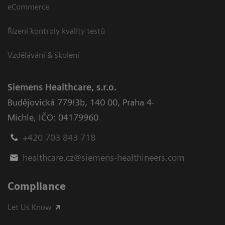
eCommerce
Řízení kontroly kvality testů
Vzdělávání & školení
Siemens Healthcare, s.r.o.
Budějovická 779/3b
,
140 00, Praha 4-
Michle
,
IČO: 04179960
+420 703 843 718
healthcare.cz@siemens-healthineers.com
Compliance
Let Us Know