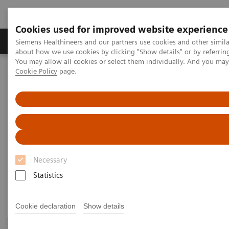
Cookies used for improved website experience
Zobrazovací technika
Laboratorní diagnostika
Siemens Healthineers and our partners use cookies and other simil
about how we use cookies by clicking "Show details" or by referrin
You may allow all cookies or select them individually. And you ma
Cookie Policy
page.
Home
Clinical Fields
Surgery
Surgical Disciplines
Surgical Disciplines
This section features a selection of scientific papers
Necessary
and clinical cases from cardiac, pediatric, vascular,
Statistics
ortho and neuro surgery as well as general papers.
Cookie declaration
Show details