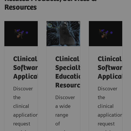
Resources
Clinical
Clinical
Clinical
Software
Specialty
Software
Applications
Educational
Applicatio
Resources
Discover
Discover
the
Discover
the
clinical
a wide
clinical
applications,
range
applications,
request
of
request