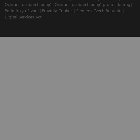
Ochrana osobních údajů
Ochrana osobních údajů pro marketing
Podmínky užívání
Pravidla Cookies
Siemens Czech Republic
Digital Services Act