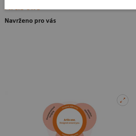
Artis one
Navrženo pro vás