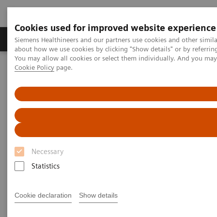
Cookies used for improved website experience
Zobrazovací technika
Laboratorní diagnostika
Siemens Healthineers and our partners use cookies and other simil
about how we use cookies by clicking "Show details" or by referrin
You may allow all cookies or select them individually. And you ma
Cookie Policy
page.
Home
Zobrazovací technika
Angiografie
Intervenční angiografické systémy Artis
Artis one
Necessary
Statistics
Cookie declaration
Show details