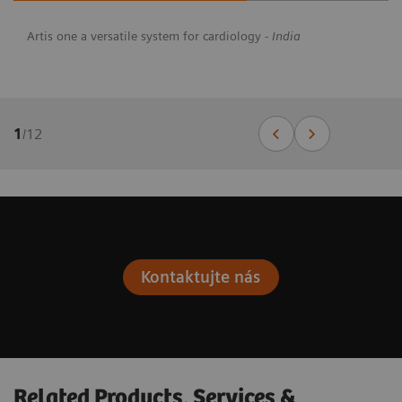
Artis one a versatile system for cardiology -
India
1
/
12
Kontaktujte nás
Related Products, Services &