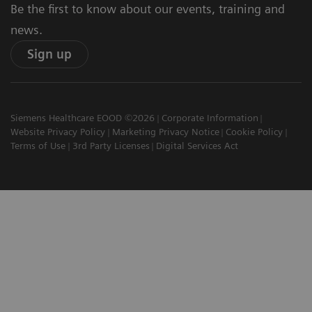
Be the first to know about our events, training and
news.
Sign up
Siemens Healthcare EOOD ©2026
Corporate Information
Website Privacy Policy
Marketing Privacy Notice
Cookie Policy
Terms of Use
3rd Party Licenses
Digital Services Act