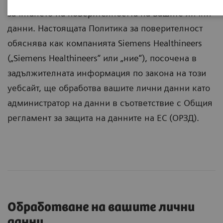
зачитането на поверителността на вашите лични
данни. Настоящата Политика за поверителност
обяснява как компанията Siemens Healthineers
(„Siemens Healthineers“ или „ние“), посочена в
задължителната информация по закона на този
уебсайт, ще обработва вашите лични данни като
администратор на данни в съответствие с Общия
регламент за защита на данните на ЕС (ОРЗД).
Обработване на вашите лични
данни