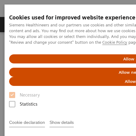
Cookies used for improved website experience
Products & Services
Clinical Fields
Sup
Siemens Healthineers and our partners use cookies and other simil
content and ads. You may find out more about how we use cookies b
You may allow all cookies or select them individually. And you ma
"Review and change your consent" button on the
Cookie Policy
pag
Home
Политика за поверителност на Siemens Healthineers
Allow 
Политика за поверителност
Allow ne
на Siemens Healthineers
Allow
Necessary
Версия: Май 2025 г
Statistics
Cookie declaration
Show details
Siemens Healthineers се ангажира със защитата и