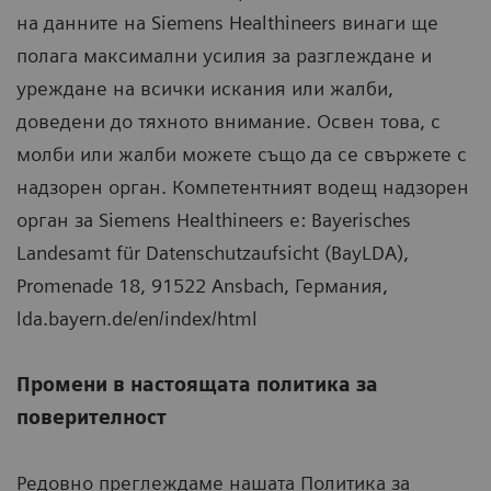
на данните на Siemens Healthineers винаги ще
полага максимални усилия за разглеждане и
уреждане на всички искания или жалби,
доведени до тяхното внимание. Освен това, с
молби или жалби можете също да се свържете с
надзорен орган. Компетентният водещ надзорен
орган за Siemens Healthineers е: Bayerisches
Landesamt für Datenschutzaufsicht (BayLDA),
Promenade 18, 91522 Ansbach, Германия,
lda.bayern.de/en/index/html
Промени в настоящата политика за
поверителност
Редовно преглеждаме нашата Политика за