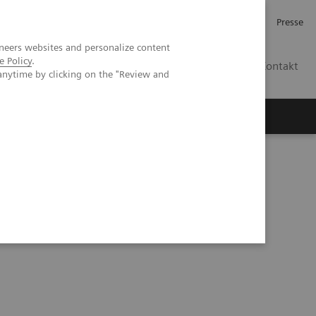
Karriere
Investor Relations
Presse
neers websites and personalize content
e Policy
.
AT
Kontakt
anytime by clicking on the "Review and
 uns
is (ELF™) Test