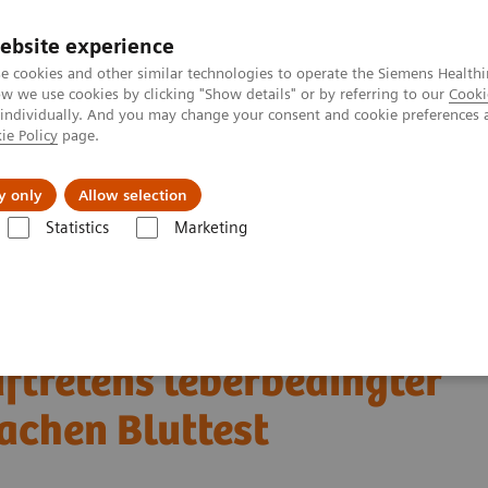
ebsite experience
e cookies and other similar technologies to operate the Siemens Healthi
 we use cookies by clicking "Show details" or by referring to our
Cooki
 individually. And you may change your consent and cookie preferences 
ie Policy
page.
erausforderungen & Lösungen
Insights
Über
y only
Allow selection
Statistics
Marketing
m Bild
Leberfibrose-Test
Klinische Vorteile des Enhanced Liver Fibros
es Fortschreitens einer
tretens leberbedingter
fachen Bluttest