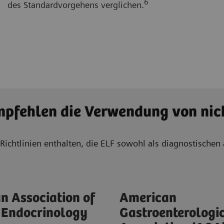
6
des Standardvorgehens verglichen.
empfehlen die Verwendung von ni
n Richtlinien enthalten, die ELF sowohl als diagnostisch
n Association of
American
l Endocrinology
Gastroenterologi