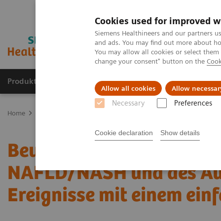
Cookies used for improved w
Siemens Healthineers and our partners us
and ads. You may find out more about how
You may allow all cookies or select them
change your consent" button on the
Cook
Produkte und Services
Fachbereiche
H
Allow all cookies
Allow necessar
Necessary
Preferences
Home
Labordiagnostik
Assays nach Erkrankungen und klinische
Cookie declaration
Show details
Beurteilung des Risikos d
NAFLD/NASH und des Auf
Ereignisse mit einem ein