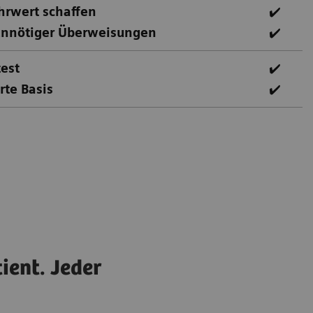
hrwert schaffen
✔️
unnötiger Überweisungen
✔️
test
✔️
rte Basis
✔️
tient. Jeder