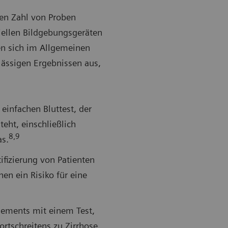
ßen Zahl von Proben
iellen Bildgebungsgeräten
en sich im Allgemeinen
lässigen Ergebnissen aus,
einfachen Bluttest, der
teht, einschließlich
8,9
as.
ifizierung von Patienten
en ein Risiko für eine
ements mit einem Test,
ortschreitens zu Zirrhose