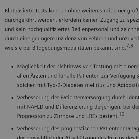
Blutbasierte Tests können ohne weiteres mit einer gro
durchgeführt werden, erfordern keinen Zugang zu spez
und kein hochqualifiziertes Bedienpersonal und zeichn
durch eine geringere Inzidenz von Fehlern und unzuver
7,8
wie sie bei Bildgebungsmodalitäten bekannt sind.
Möglichkeit der nichtinvasiven Testung mit einem 
allen Ärzten und für alle Patienten zur Verfügung s
solchen mit Typ-2-Diabetes mellitus und Adiposit
Verbesserung der Patientenversorgung durch Ident
mit NAFLD und Differenzierung derjenigen, bei den
10
Progression zu Zirrhose und LREs besteht.
Verbesserung des prognostischen Patientenmanag
der hinsichtlich der Abschätzung des Risikos des F