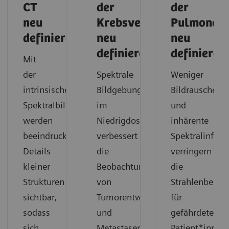
CT
der
der
neu
Krebsversorgung
Pulmonolo
definieren
neu
neu
definieren
definieren
Mit
der
Spektrale
Weniger
intrinsischen
Bildgebung
Bildrauschen
Spektralbildgebung
im
und
werden
Niedrigdosisbereich
inhärente
beeindruckende
verbessert
Spektralinfor
Details
die
verringern
kleiner
Beobachtung
die
Strukturen
von
Strahlenbelas
sichtbar,
Tumorentwicklung
für
sodass
und
gefährdete
sich
Metastasen
Patient*innen