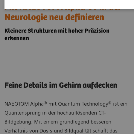
Mit NAEOTOM Alpha CT in der
Neurologie neu definieren
Kleinere Strukturen mit hoher Präzision
erkennen
Feine Details im Gehirn aufdecken
NAEOTOM Alpha® mit Quantum Technology® ist ein
Quantensprung in der hochauflösenden CT-
Bildgebung. Mit einem grundlegend besseren
Verhältnis von Dosis und Bildqualität schafft das