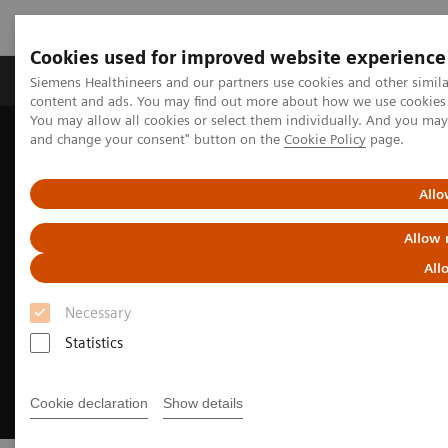
Cookies used for improved website experience
Produkte und Services
Fachbereiche
H
Siemens Healthineers and our partners use cookies and other simil
content and ads. You may find out more about how we use cookies b
You may allow all cookies or select them individually. And you ma
and change your consent" button on the
Cookie Policy
page.
Home
Diagnostische Bildgebung
Computed Tomography
The NAEOTOM Alpha class
Neurologische Bildgebung
Allo
Allow 
All
Necessary
Statistics
Cookie declaration
Show details