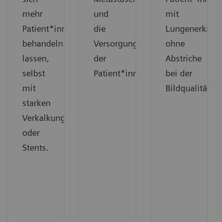
mehr
und
mit
Patient*innen
die
Lungenerkran
behandeln
Versorgung
ohne
lassen,
der
Abstriche
selbst
Patient*innen.
bei der
mit
Bildqualität.
starken
Verkalkungen
oder
Stents.