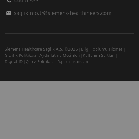
444 0 633
saglikinfo.tr@siemens-healthineers.com
Siemens Healthcare Sağlık A.Ş. ©2026
Bilgi Toplumu Hizmeti
Gizlilik Politikası
Aydınlatma Metinleri
Kullanım Şartları
Digital ID
Çerez Politikası
3.parti lisansları