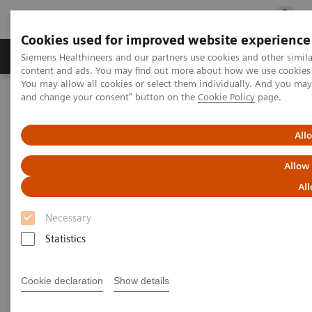
Cookies used for improved website experience
Ürün ve Hizmetler
Öne Çıkanlar
Sağlık Hizm
Siemens Healthineers and our partners use cookies and other simil
content and ads. You may find out more about how we use cookies b
You may allow all cookies or select them individually. And you ma
and change your consent" button on the
Cookie Policy
page.
Siemens Healthineers Türkiye
Tıbbi Görüntüleme
Ultrason Cihazları
Kadın Hastalıkları ve Doğum
ACUSON NX3 Ultrason Sistemi
All
Allow
ACUSON NX3 Ultrason Sistemi
All
Daha Akıllı Taramalar için.
Necessary
Statistics
Cookie declaration
Show details