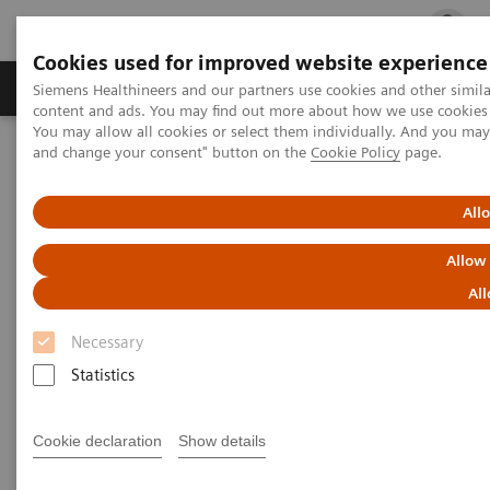
Cookies used for improved website experience
Ürün ve Hizmetler
Öne Çıkanlar
Sağlık Hizm
Siemens Healthineers and our partners use cookies and other simil
content and ads. You may find out more about how we use cookies b
You may allow all cookies or select them individually. And you ma
and change your consent" button on the
Cookie Policy
page.
Siemens Healthineers Türkiye
Tıbbi Görüntüleme
Robotik X-ray
Information Gallery
Clinical Workflows
1
SmartOrtho
full spine standing
All
Allow
SmartOrtho full spine standing
All
Necessary
Statistics
2020-10-15
SmartOrtho full spine standing
Cookie declaration
Show details