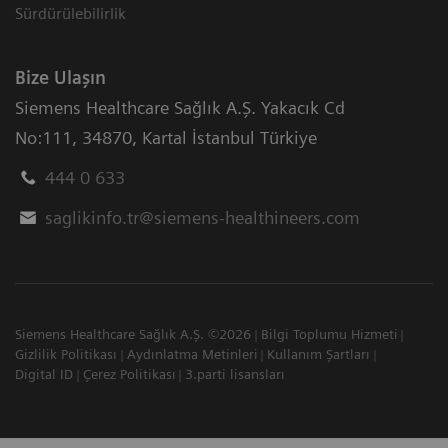
Sürdürülebilirlik
Bize Ulaşın
Siemens Healthcare Sağlık A.Ş. Yakacık Cd
No:111
,
34870
,
Kartal İstanbul Türkiye
444 0 633
saglikinfo.tr@siemens-healthineers.com
Siemens Healthcare Sağlık A.Ş. ©2026
Bilgi Toplumu Hizmeti
Gizlilik Politikası
Aydınlatma Metinleri
Kullanım Şartları
Digital ID
Çerez Politikası
3.parti lisansları