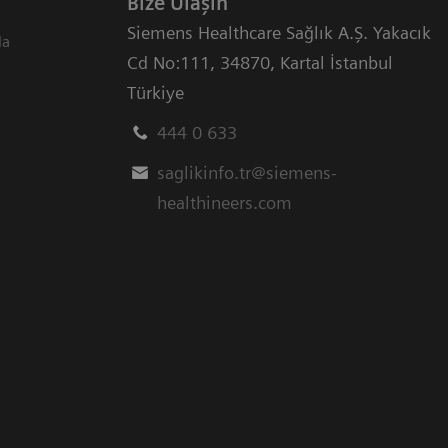
Bize Ulaşın
Siemens Healthcare Sağlık A.Ş. Yakacık
da
Cd No:111
,
34870
,
Kartal İstanbul
Türkiye
444 0 633
saglikinfo.tr@siemens-
healthineers.com