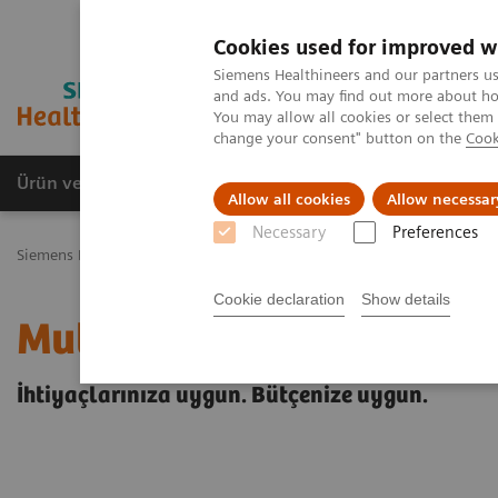
Cookies used for improved w
Siemens Healthineers and our partners us
and ads. You may find out more about how
You may allow all cookies or select them
change your consent" button on the
Cook
Ürün ve Hizmetler
Öne Çıkanlar
Sağlık Hizm
Allow all cookies
Allow necessar
Necessary
Preferences
Siemens Healthineers Türkiye
Multix Fusion
Cookie declaration
Show details
Multix Fusion
İhtiyaçlarınıza uygun. Bütçenize uygun.