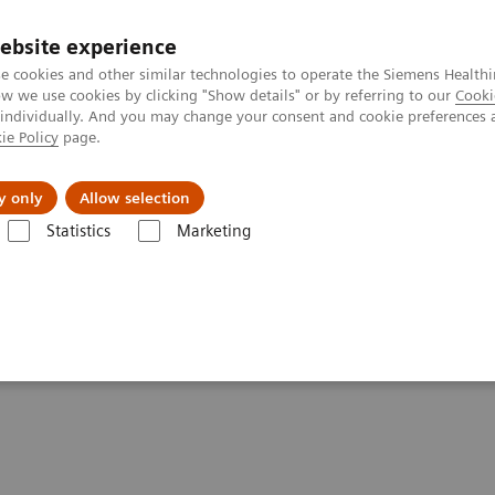
ebsite experience
e cookies and other similar technologies to operate the Siemens Healthi
 we use cookies by clicking "Show details" or by referring to our
Cooki
 individually. And you may change your consent and cookie preferences 
ie Policy
page.
etlerinde Karşılaşılan Zorluklar ve Çözüm Yolları
Hakkı
y only
Allow selection
Statistics
Marketing