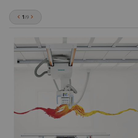
1
/
9