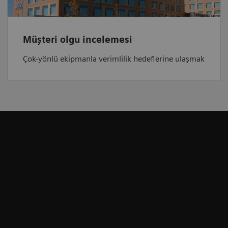
Müşteri olgu incelemesi
Çok-yönlü ekipmanla verimlilik hedeflerine ulaşmak