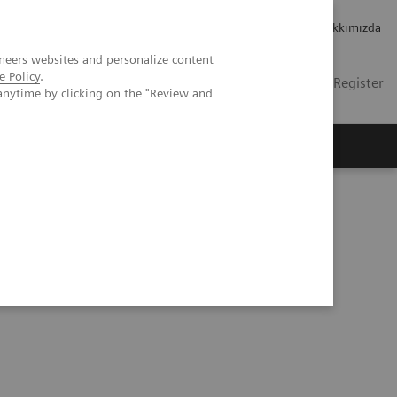
Kariyer
Yatırımcı ilişkileri
Hakkımızda
neers websites and personalize content
e Policy
.
TR
İletişim
Login / Register
anytime by clicking on the "Review and
mızda