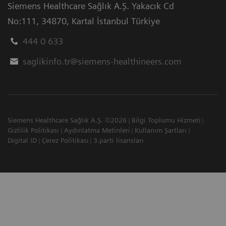
Siemens Healthcare Sağlık A.Ş. Yakacık Cd
No:111
,
34870
,
Kartal İstanbul Türkiye
444 0 633
saglikinfo.tr@siemens-healthineers.com
Siemens Healthcare Sağlık A.Ş. ©2026
Bilgi Toplumu Hizmeti
Gizlilik Politikası
Aydınlatma Metinleri
Kullanım Şartları
Digital ID
Çerez Politikası
3.parti lisansları