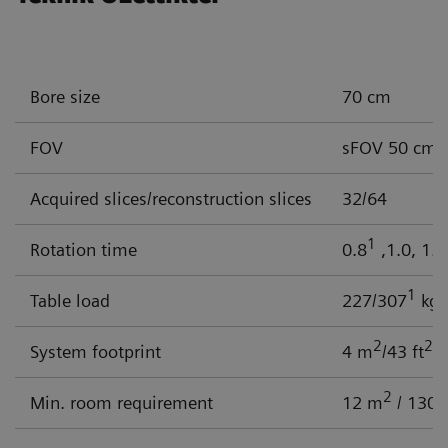
Bore size
70 cm
FOV
sFOV 50 cm 
Acquired slices/reconstruction slices
32/64
1
Rotation time
0.8
,1.0, 1.5
1
Table load
227/307
kg 
2
2
System footprint
4 m
/43 ft
(
2
Min. room requirement
12 m
/ 130 f