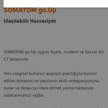
SOMATOM go.Up
Ulaşılabilir Hassasiyet
SOMATOM go.Up uygun fiyatlı, modern ve hassas bir
CT tarayıcıdır.
Yeni sezgisel kullanıcı arayüzü aracılığıyla kontrol
edilen donanım ve yazılımın akıllı entegrasyonunu
sunar ve tarayıcıyı idare etmek yerine hastanıza
odaklanmanızı sağlar.