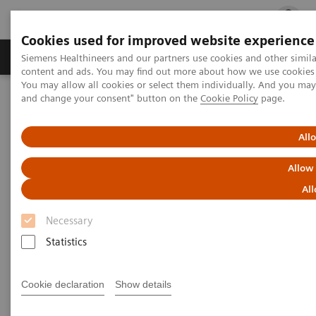
Cookies used for improved website experience
Ürün ve Hizmetler
Öne Çıkanlar
Sağlık Hizm
Siemens Healthineers and our partners use cookies and other simil
content and ads. You may find out more about how we use cookies b
You may allow all cookies or select them individually. And you ma
and change your consent" button on the
Cookie Policy
page.
Siemens Healthineers Türkiye
Tıbbi Görüntüleme
Radyasyon Tedavisi
Computed Tomography for Radiation Therapy
SOMATOM go.Up
All
Allow
All
Necessary
Statistics
Cookie declaration
Show details