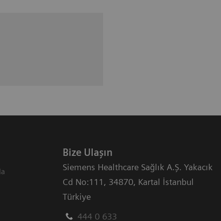
Bize Ulaşın
Siemens Healthcare Sağlık A.Ş. Yakacık
da
Cd No:111
,
34870
,
Kartal İstanbul
Türkiye
444 0 633