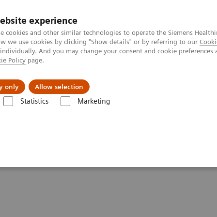
ebsite experience
e cookies and other similar technologies to operate the Siemens Healthi
 we use cookies by clicking "Show details" or by referring to our
Cooki
 individually. And you may change your consent and cookie preferences 
ie Policy
page.
etlerinde Karşılaşılan Zorluklar ve Çözüm Yolları
Hakkı
y only
Allow selection
Statistics
Marketing
emleri
Bilgi Galerisi
Müşteri Görüşleri
MULTIX Impact delivers hi
igh quality care for DHR