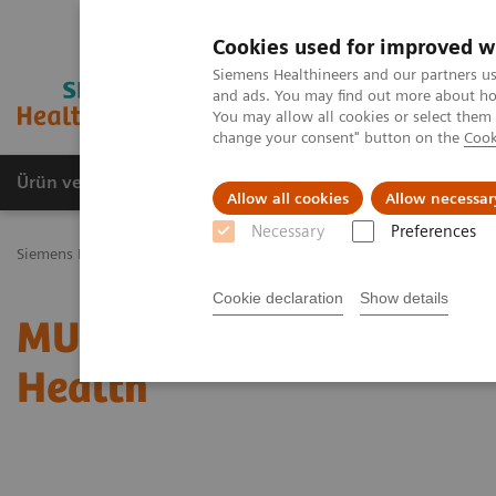
Cookies used for improved w
Siemens Healthineers and our partners us
and ads. You may find out more about how
You may allow all cookies or select them
change your consent" button on the
Cook
Ürün ve Hizmetler
Öne Çıkanlar
Sağlık Hizm
Allow all cookies
Allow necessar
Necessary
Preferences
Siemens Healthineers Türkiye
Tıbbi Görüntüleme
Radyografi Sist
Cookie declaration
Show details
MULTIX Impact delivers h
Health