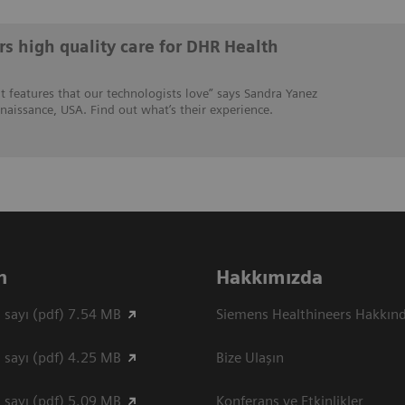
s high quality care for DHR Health
 features that our technologists love” says Sandra Yanez
naissance, USA. Find out what’s their experience.
n
Hakkımızda
 sayı (pdf) 7.54 MB
Siemens Healthineers Hakkın
 sayı (pdf) 4.25 MB
Bize Ulaşın
 sayı (pdf) 5.09 MB
Konferans ve Etkinlikler