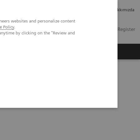
Kariyer
Yatırımcı ilişkileri
Hakkımızda
neers websites and personalize content
e Policy
.
TR
Contact
Login / Register
anytime by clicking on the "Review and
mızda
gh quality care for DHR Health