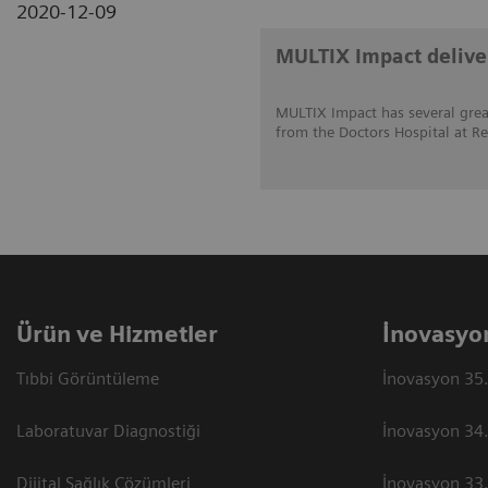
2020-12-09
MULTIX Impact deliver
MULTIX Impact has several great
from the Doctors Hospital at Re
Ürün ve Hizmetler
İnovasyo
Tıbbi Görüntüleme
İnovasyon 35.
Laboratuvar Diagnostiği
İnovasyon 34.
Dijital Sağlık Çözümleri
İnovasyon 33.