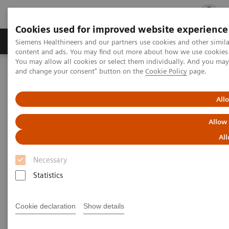
Cookies used for improved website experience
Ürün ve Hizmetler
Öne Çıkanlar
Sağlık Hizm
Siemens Healthineers and our partners use cookies and other simil
content and ads. You may find out more about how we use cookies b
You may allow all cookies or select them individually. And you ma
and change your consent" button on the
Cookie Policy
page.
Siemens Healthineers Türkiye
Hasta Başı Testleri
Informatics: Featured Topics
Customer Service
All
POC Informatics Customer
Allow
Service Contacts
All
Necessary
Statistics
Cookie declaration
Show details