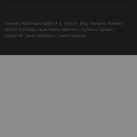
Siemens Healthcare Sağlık A.Ş. ©2026
Bilgi Toplumu Hizmeti
Gizlilik Politikası
Aydınlatma Metinleri
Kullanım Şartları
Digital ID
Çerez Politikası
3.parti lisansları