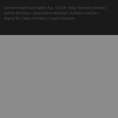
Siemens Healthcare Sağlık A.Ş. ©2026
Bilgi Toplumu Hizmeti
Gizlilik Politikası
Aydınlatma Metinleri
Kullanım Şartları
Digital ID
Çerez Politikası
3.parti lisansları