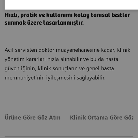
Hasta Başı Testleri
Hızlı, pratik ve kullanımı kolay tanısal testler
sunmak üzere tasarlanmıştır.
Acil servisten doktor muayenehanesine kadar, klinik
yönetim kararları hızla alınabilir ve bu da hasta
güvenliğinin, klinik sonuçların ve genel hasta
memnuniyetinin iyileşmesini sağlayabilir.
Ürüne Göre Göz Atın
Klinik Ortama Göre Göz 