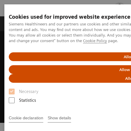
Cookies used for improved website experience
Ürün ve Hizmetler
Öne Çıkanlar
Sağlık Hizm
Siemens Healthineers and our partners use cookies and other simil
content and ads. You may find out more about how we use cookies b
You may allow all cookies or select them individually. And you ma
and change your consent" button on the
Cookie Policy
page.
Siemens Healthineers Türkiye
Hasta Başı Testleri
All
Allow
All
Necessary
Statistics
Cookie declaration
Show details