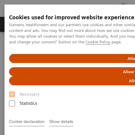
Cookies used for improved website experience
Ürün ve Hizmetler
Öne Çıkanlar
Sağlık Hizm
Siemens Healthineers and our partners use cookies and other simil
content and ads. You may find out more about how we use cookies b
You may allow all cookies or select them individually. And you ma
and change your consent" button on the
Cookie Policy
page.
Siemens Healthineers Türkiye
Laboratuvar Diagnostiği
Plazma Proteinleri
Webinars
Therapeutic drug monitoring of anti-TNF-α inhibitor in
All
inflammatory diseases using the N Latex aTNFα assay
Allow
All
Necessary
Statistics
Cookie declaration
Show details