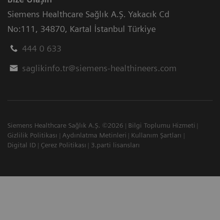
Siemens Healthcare Sağlık A.Ş. Yakacık Cd
No:111
,
34870
,
Kartal İstanbul Türkiye
444 0 633
saglikinfo.tr@siemens-healthineers.com
Siemens Healthcare Sağlık A.Ş. ©2026
Bilgi Toplumu Hizmeti
Gizlilik Politikası
Aydınlatma Metinleri
Kullanım Şartları
Digital ID
Çerez Politikası
3.parti lisansları