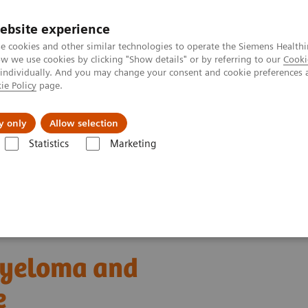
ebsite experience
e cookies and other similar technologies to operate the Siemens Healthi
 we use cookies by clicking "Show details" or by referring to our
Cooki
 individually. And you may change your consent and cookie preferences 
ie Policy
page.
etlerinde Karşılaşılan Zorluklar ve Çözüm Yolları
Hakkı
y only
Allow selection
Statistics
Marketing
oteinleri
Webinars
FLC testing in multiple myeloma and kidney dis
 myeloma and
e