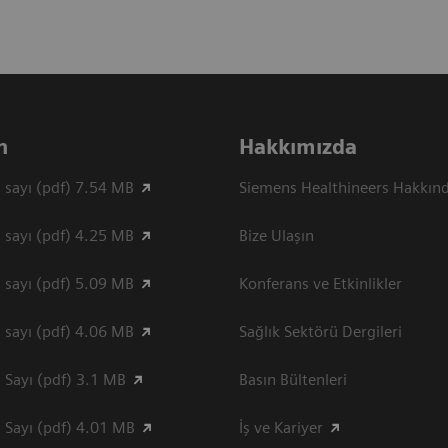
n
Hakkımızda
 sayı (pdf) 7.54 MB
Siemens Healthineers Hakkın
 sayı (pdf) 4.25 MB
Bize Ulaşın
 sayı (pdf) 5.09 MB
Konferans ve Etkinlikler
 sayı (pdf) 4.06 MB
Sağlık Sektörü Dergileri
 Sayı (pdf) 3.1 MB
Basın Bültenleri
 Sayı (pdf) 4.01 MB
İş ve Kariyer