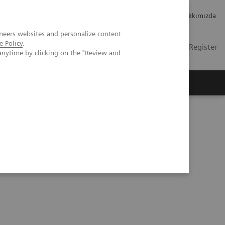
Kariyer
Yatırımcı ilişkileri
Hakkımızda
neers websites and personalize content
e Policy
.
TR
Contact
Login / Register
anytime by clicking on the "Review and
mızda
ease: A Chinese Perspective