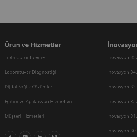
Ürün ve Hizmetler
İnovasyo
Tıbbi Görüntüleme
İnovasyon 35.
Laboratuvar Diagnostiği
İnovasyon 34.
Dijital Sağlık Çözümleri
İnovasyon 33.
Eğitim ve Aplikasyon Hizmetleri
İnovasyon 32.
Müşteri Hizmetleri
İnovasyon 31.
İnovasyon 30.