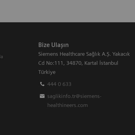
Bize Ulaşın
Siemens Healthcare Sağlık A.Ş. Yakacık
da
Cd No:111
,
34870
,
Kartal İstanbul
Türkiye
444 0 633
saglikinfo.tr@siemens-
healthineers.com