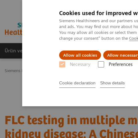
Cookies used for improved w
Siemens Healthineers and our partners us
and ads. You may find out more about how
You may allow all cookies or select them
change your consent" button on the
Cook
Ürün ve Hizmetler
Öne Çıkanlar
Sağlık Hizm
Allow all cookies
Allow necessar
Necessary
Preferences
Siemens Healthineers Türkiye
Laboratuvar Diagnostiği
Plazma Pr
Cookie declaration
Show details
FLC testing in multiple
kidney disease: A Chines