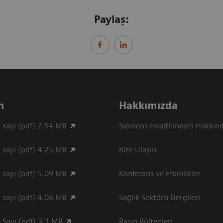
Paylaş:
n
Hakkımızda
 sayı (pdf) 7.54 MB
Siemens Healthineers Hakkın
 sayı (pdf) 4.25 MB
Bize Ulaşın
 sayı (pdf) 5.09 MB
Konferans ve Etkinlikler
 sayı (pdf) 4.06 MB
Sağlık Sektörü Dergileri
 Sayı (pdf) 3.1 MB
Basın Bültenleri