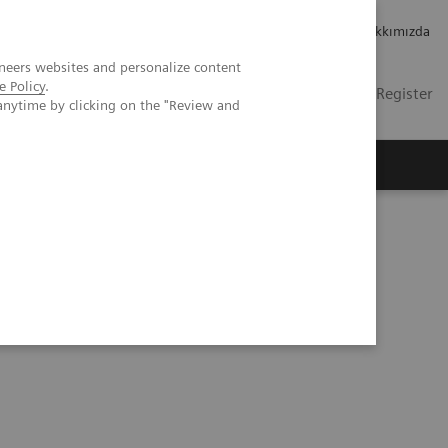
Kariyer
Yatırımcı ilişkileri
Hakkımızda
neers websites and personalize content
e Policy
.
TR
Contact
Login / Register
anytime by clicking on the "Review and
mızda