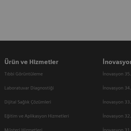
Ürün ve Hizmetler
İnovasyo
Tıbbi Görüntüleme
İnovasyon 35.
Laboratuvar Diagnostiği
İnovasyon 34.
Dijital Sağlık Çözümleri
İnovasyon 33.
Eğitim ve Aplikasyon Hizmetleri
İnovasyon 32.
Müşteri Hizmetleri
İnovasyon 31.