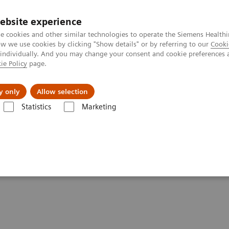
ebsite experience
e cookies and other similar technologies to operate the Siemens Healthi
 we use cookies by clicking "Show details" or by referring to our
Cooki
 individually. And you may change your consent and cookie preferences 
ie Policy
page.
etlerinde Karşılaşılan Zorluklar ve Çözüm Yolları
Hakkı
y only
Allow selection
Statistics
Marketing
he latest innovations in radiology
est innovations in