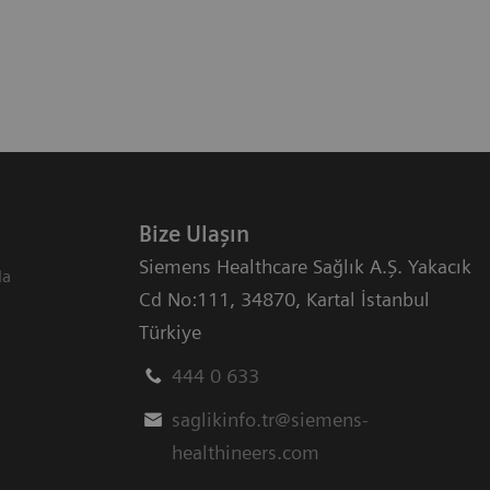
Bize Ulaşın
Siemens Healthcare Sağlık A.Ş. Yakacık
da
Cd No:111
,
34870
,
Kartal İstanbul
Türkiye
444 0 633
saglikinfo.tr@siemens-
healthineers.com