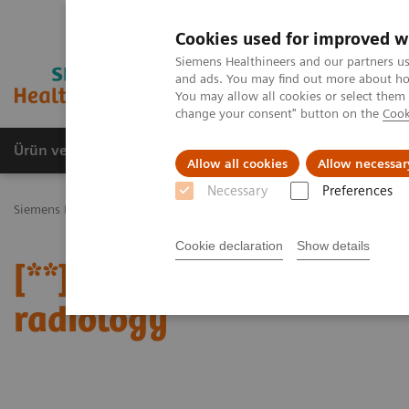
Cookies used for improved w
Siemens Healthineers and our partners us
and ads. You may find out more about how
You may allow all cookies or select them
change your consent" button on the
Cook
Ürün ve Hizmetler
Öne Çıkanlar
Sağlık Hizm
Allow all cookies
Allow necessar
Necessary
Preferences
Siemens Healthineers Türkiye
News & Stories
[**] ECR Dossier: T
Cookie declaration
Show details
[**] ECR Dossier: The lat
radiology