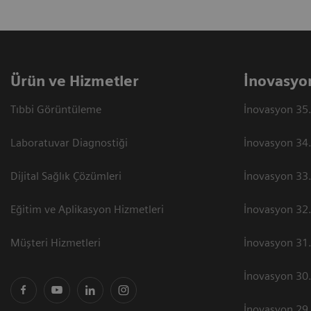
Ürün ve Hizmetler
İnovasyo
Tıbbi Görüntüleme
İnovasyon 35.
Laboratuvar Diagnostiği
İnovasyon 34.
Dijital Sağlık Çözümleri
İnovasyon 33.
Eğitim ve Aplikasyon Hizmetleri
İnovasyon 32.
Müşteri Hizmetleri
İnovasyon 31.
İnovasyon 30.
İnovasyon 29.