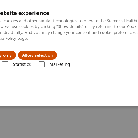
ebsite experience
e cookies and other similar technologies to operate the Siemens Healthi
 we use cookies by clicking "Show details" or by referring to our
Cooki
 individually. And you may change your consent and cookie preferences 
ie Policy
page.
etlerinde Karşılaşılan Zorluklar ve Çözüm Yolları
Hakkı
y only
Allow selection
Statistics
Marketing
ergiler