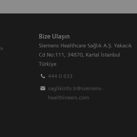
Bize Ulaşın
Siemens Healthcare Sağlık A.Ş. Yakacık
da
Cd No:111
,
34870
,
Kartal İstanbul
Türkiye
444 0 633
saglikinfo.tr@siemens-
healthineers.com