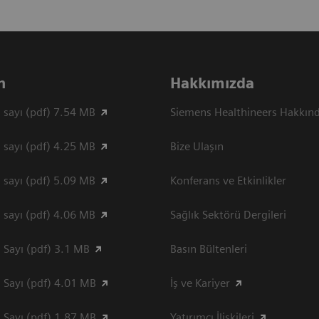
n
Hakkımızda
 sayı (pdf) 7.54 MB
Siemens Healthineers Hakkın
 sayı (pdf) 4.25 MB
Bize Ulaşın
 sayı (pdf) 5.09 MB
Konferans ve Etkinlikler
 sayı (pdf) 4.06 MB
Sağlık Sektörü Dergileri
 Sayı (pdf) 3.1 MB
Basın Bültenleri
 Sayı (pdf) 4.01 MB
İş ve Kariyer
 Sayı (pdf) 1.87 MB
Yatırımcı İlişkileri