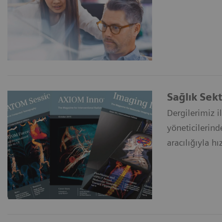
Sağlık Sekt
Dergilerimiz i
yöneticilerind
aracılığıyla hı