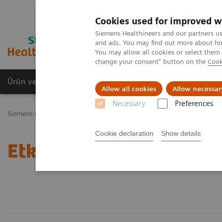
Cookies used for improved w
Siemens Healthineers and our partners us
and ads. You may find out more about how
You may allow all cookies or select them
change your consent" button on the
Cook
Ürün ve Hizmetler
Öne Çıkanlar
Sağlık Hizm
Allow all cookies
Allow necessar
Necessary
Preferences
Siemens Healthineers Türkiye
Etkinlikler, Haberler & Dergiler
Cookie declaration
Show details
Etkinlikler, Haberler & D