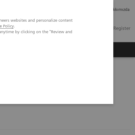
Kariyer
Yatırımcı ilişkileri
Hakkımızda
neers websites and personalize content
e Policy
.
TR
İletişim
Login / Register
anytime by clicking on the "Review and
mızda