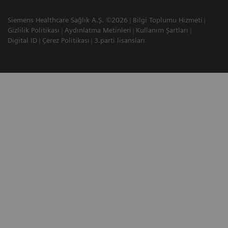
Siemens Healthcare Sağlık A.Ş. ©2026
Bilgi Toplumu Hizmeti
Gizlilik Politikası
Aydınlatma Metinleri
Kullanım Şartları
Digital ID
Çerez Politikası
3.parti lisansları