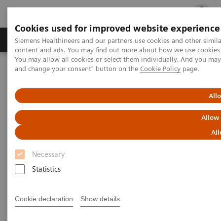
Cookies used for improved website experience
Ürün ve Hizmetler
Öne Çıkanlar
Sağlık Hizm
Siemens Healthineers and our partners use cookies and other simil
content and ads. You may find out more about how we use cookies b
You may allow all cookies or select them individually. And you ma
and change your consent" button on the
Cookie Policy
page.
Siemens Healthineers Türkiye
Tıbbi Görüntüleme
Moleküler Görüntüleme
MI World Summit 2026
MI World Summit 2026 Moments
Image 84
All
Allow
Image 84
All
Necessary
Statistics
Cookie declaration
Show details