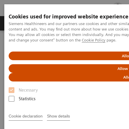
Cookies used for improved website experience
Ürün ve Hizmetler
Öne Çıkanlar
Sağlık Hizm
Siemens Healthineers and our partners use cookies and other simil
content and ads. You may find out more about how we use cookies b
You may allow all cookies or select them individually. And you ma
and change your consent" button on the
Cookie Policy
page.
Siemens Healthineers Türkiye
Tıbbi Görüntüleme
Moleküler Görüntüleme
MI World Summit 2026
MI World Summit 2026 Moments
Image 81
All
Allow
Image 81
All
Necessary
Statistics
Cookie declaration
Show details