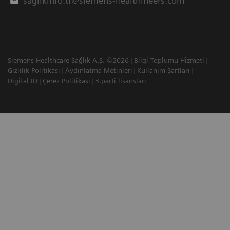
saglikinfo.tr@siemens-healthineers.com
Siemens Healthcare Sağlık A.Ş. ©2026
Bilgi Toplumu Hizmeti
Gizlilik Politikası
Aydınlatma Metinleri
Kullanım Şartları
Digital ID
Çerez Politikası
3.parti lisansları