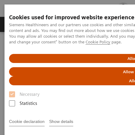
Cookies used for improved website experience
Ürün ve Hizmetler
Öne Çıkanlar
Sağlık Hizm
Siemens Healthineers and our partners use cookies and other simil
content and ads. You may find out more about how we use cookies b
You may allow all cookies or select them individually. And you ma
and change your consent" button on the
Cookie Policy
page.
Siemens Healthineers Türkiye
Tıbbi Görüntüleme
Moleküler Görüntüleme
MI World Summit 2026
MI World Summit 2026 Moments
Image 75
All
Allow
Image 75
All
Necessary
Statistics
Cookie declaration
Show details