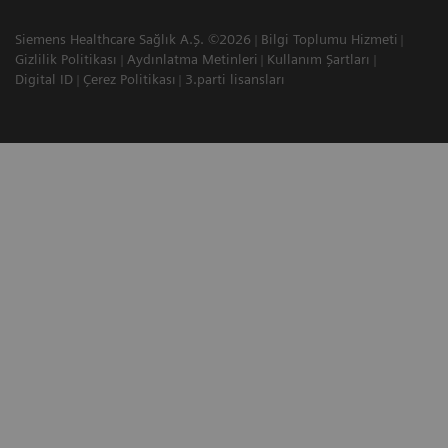
Siemens Healthcare Sağlık A.Ş. ©2026
Bilgi Toplumu Hizmeti
Gizlilik Politikası
Aydınlatma Metinleri
Kullanım Şartları
Digital ID
Çerez Politikası
3.parti lisansları