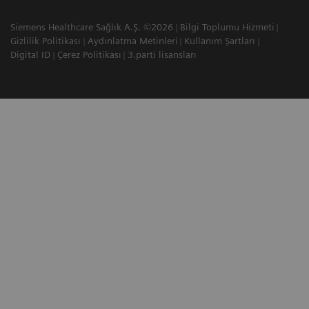
Siemens Healthcare Sağlık A.Ş. ©2026
Bilgi Toplumu Hizmeti
Gizlilik Politikası
Aydınlatma Metinleri
Kullanım Şartları
Digital ID
Çerez Politikası
3.parti lisansları