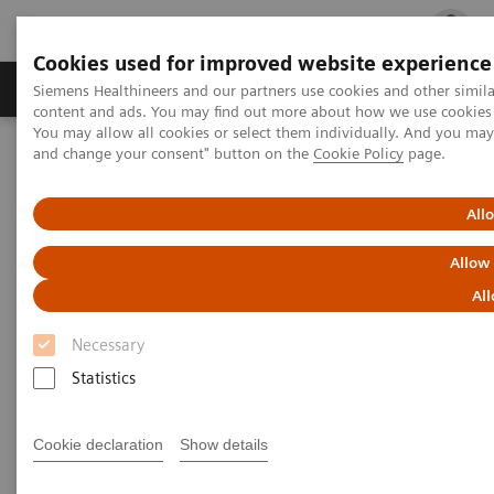
Cookies used for improved website experience
Ürün ve Hizmetler
Öne Çıkanlar
Sağlık Hizm
Siemens Healthineers and our partners use cookies and other simil
content and ads. You may find out more about how we use cookies b
You may allow all cookies or select them individually. And you ma
and change your consent" button on the
Cookie Policy
page.
Siemens Healthineers Türkiye
Tıbbi Görüntüleme
Moleküler Görüntüleme
MI World Summit 2026
MI World Summit 2026 Moments
Image 74
All
Allow
Image 74
All
Necessary
Statistics
Cookie declaration
Show details