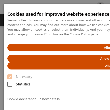
Cookies used for improved website experience
Ürün ve Hizmetler
Öne Çıkanlar
Sağlık Hizm
Siemens Healthineers and our partners use cookies and other simil
content and ads. You may find out more about how we use cookies b
You may allow all cookies or select them individually. And you ma
and change your consent" button on the
Cookie Policy
page.
Siemens Healthineers Türkiye
Tıbbi Görüntüleme
Moleküler Görüntüleme
MI World Summit 2026
MI World Summit 2026 Moments
Image 66
All
Allow
Image 66
All
Necessary
Statistics
Cookie declaration
Show details