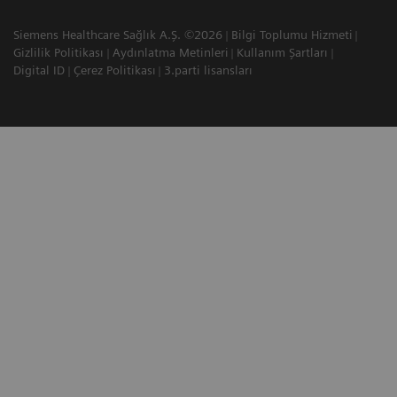
Siemens Healthcare Sağlık A.Ş. ©2026
Bilgi Toplumu Hizmeti
Gizlilik Politikası
Aydınlatma Metinleri
Kullanım Şartları
Digital ID
Çerez Politikası
3.parti lisansları