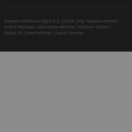
Siemens Healthcare Sağlık A.Ş. ©2026
Bilgi Toplumu Hizmeti
Gizlilik Politikası
Aydınlatma Metinleri
Kullanım Şartları
Digital ID
Çerez Politikası
3.parti lisansları