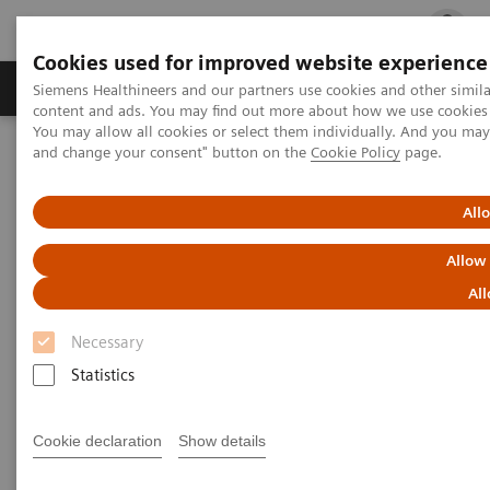
Cookies used for improved website experience
Ürün ve Hizmetler
Öne Çıkanlar
Sağlık Hizm
Siemens Healthineers and our partners use cookies and other simil
content and ads. You may find out more about how we use cookies b
You may allow all cookies or select them individually. And you ma
and change your consent" button on the
Cookie Policy
page.
Siemens Healthineers Türkiye
Tıbbi Görüntüleme
Moleküler Görüntüleme
Molecular Imaging Clinical Corner
Scientific Presentations
All
A powerful bond for cancer treatment: Incorporating molecular
imaging with nuclear therapeutics | Vendor Workshop at RSNA
Allow
2024
All
A powerful bond for cancer
Necessary
treatment: Incorporating
Statistics
molecular imaging with
Cookie declaration
Show details
nuclear therapeutics.