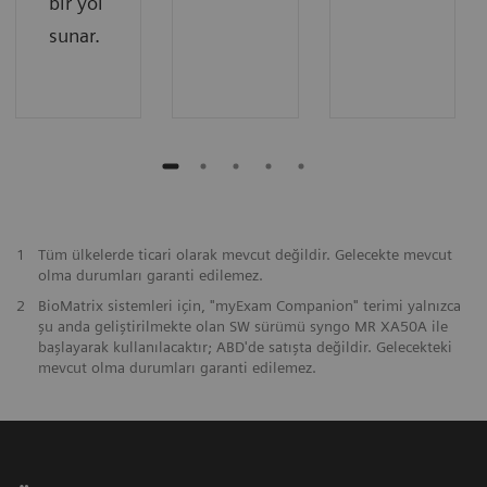
bir yol
sunar.
1
Tüm ülkelerde ticari olarak mevcut değildir. Gelecekte mevcut
olma durumları garanti edilemez.
2
BioMatrix sistemleri için, "myExam Companion" terimi yalnızca
şu anda geliştirilmekte olan SW sürümü syngo MR XA50A ile
başlayarak kullanılacaktır; ABD'de satışta değildir. Gelecekteki
mevcut olma durumları garanti edilemez.