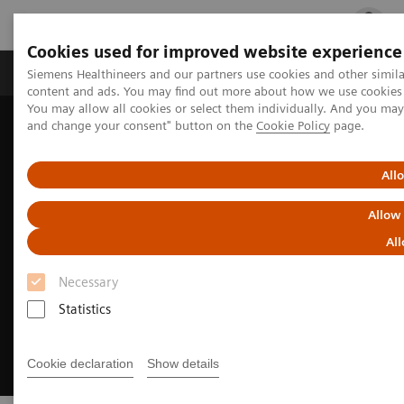
Cookies used for improved website experience
Ürün ve Hizmetler
Öne Çıkanlar
Sağlık Hizm
Siemens Healthineers and our partners use cookies and other simil
content and ads. You may find out more about how we use cookies b
You may allow all cookies or select them individually. And you ma
and change your consent" button on the
Cookie Policy
page.
Siemens Healthineers Türkiye
Tıbbi Görüntüleme
Radyoloji Alanında Dijital Çözümler
myExam Companion
All
Allow
All
Necessary
Statistics
Cookie declaration
Show details