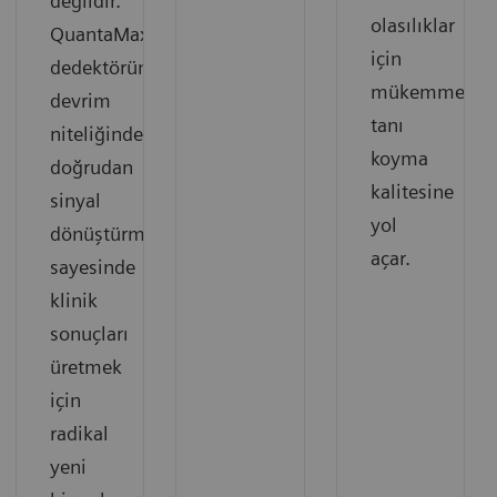
değildir.
olasılıklar
QuantaMax
için
dedektörünün
mükemmel
devrim
tanı
niteliğindeki
koyma
doğrudan
kalitesine
sinyal
yol
dönüştürmesi
açar.
sayesinde
klinik
sonuçları
üretmek
için
radikal
yeni