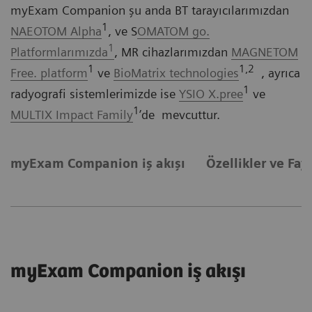
myExam Companion şu anda BT tarayıcılarımızdan
1
NAEOTOM Alpha
, ve S
OMATOM go.
1
Platformlarımızda
, MR cihazlarımızdan
MAGNETOM
1
1,2
Free. platform
ve
BioMatrix technologies
, ayrıca
1
radyografi sistemlerimizde ise
YSIO X.pree
ve
1
MULTIX Impact Family
’de mevcuttur.
myExam Companion iş akışı
Özellikler ve Fay
myExam Companion iş akışı