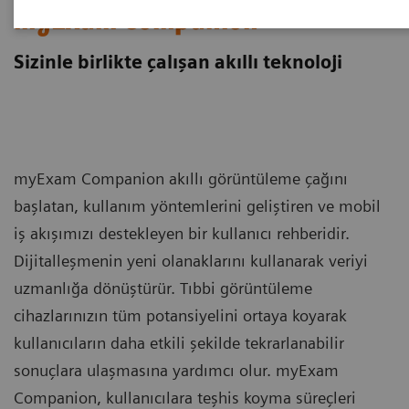
myExam Companion
Sizinle birlikte çalışan akıllı teknoloji
myExam Companion akıllı görüntüleme çağını
başlatan, kullanım yöntemlerini geliştiren ve mobil
iş akışımızı destekleyen bir kullanıcı rehberidir.
Dijitalleşmenin yeni olanaklarını kullanarak veriyi
uzmanlığa dönüştürür. Tıbbi görüntüleme
cihazlarınızın tüm potansiyelini ortaya koyarak
kullanıcıların daha etkili şekilde tekrarlanabilir
sonuçlara ulaşmasına yardımcı olur. myExam
Companion, kullanıcılara teşhis koyma süreçleri