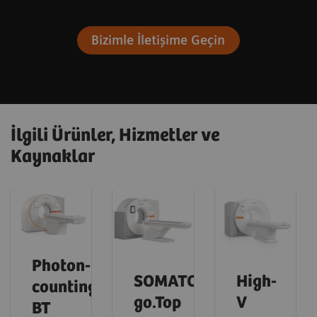
Bizimle İletişime Geçin
İlgili Ürünler, Hizmetler ve
Kaynaklar
Photon-
SOMATOM
High-
counting
go.Top
V
BT