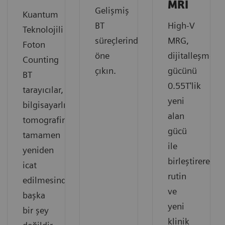
MRI
Gelişmiş
Kuantum
BT
High-V
Teknolojili
süreçlerinde
MRG,
Foton
öne
dijitalleşmeni
Counting
çıkın.
gücünü
BT
0.55T'lik
tarayıcılar,
yeni
bilgisayarlı
alan
tomografinin
gücü
tamamen
ile
yeniden
birleştirerek
icat
rutin
edilmesinden
ve
başka
yeni
bir şey
klinik