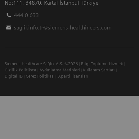
No:111
,
34870
,
Kartal İstanbul Türkiye
444 0 633
saglikinfo.tr@siemens-healthineers.com
Siemens Healthcare Sağlık A.Ş. ©2026
Bilgi Toplumu Hizmeti
Gizlilik Politikası
Aydınlatma Metinleri
Kullanım Şartları
Digital ID
Çerez Politikası
3.parti lisansları