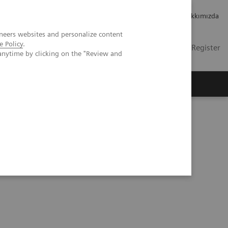
Kariyer
Yatırımcı ilişkileri
Hakkımızda
neers websites and personalize content
e Policy
.
TR
Contact
Login / Register
anytime by clicking on the "Review and
mızda
3D and AI