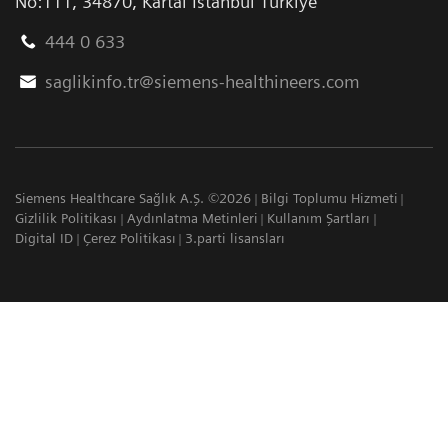
No:111
,
34870
,
Kartal İstanbul Türkiye
444 0 633
saglikinfo.tr@siemens-healthineers.com
Siemens Healthcare Sağlık A.Ş. ©2026
Bilgi Toplumu Hizmeti
Gizlilik Politikası
Aydınlatma Metinleri
Kullanım Şartları
Digital ID
Çerez Politikası
3.parti lisansları