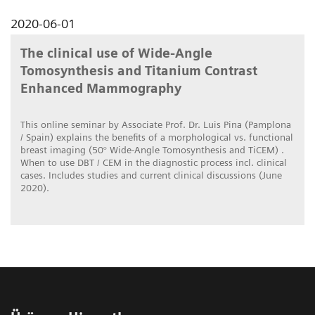
2020-06-01
The clinical use of Wide-Angle
Tomosynthesis and Titanium Contrast
Enhanced Mammography
This online seminar by Associate Prof. Dr. Luis Pina (Pamplona
/ Spain) explains the benefits of a morphological vs. functional
breast imaging (50° Wide-Angle Tomosynthesis and TiCEM) .
When to use DBT / CEM in the diagnostic process incl. clinical
cases. Includes studies and current clinical discussions (June
2020).