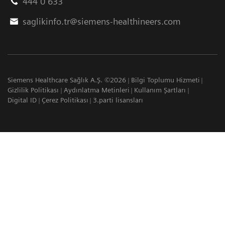
444 0 633
saglikinfo.tr@siemens-healthineers.com
Siemens Healthcare Sağlık A.Ş. ©2026
Bilgi Toplumu Hizmeti
Gizlilik Politikası
Aydınlatma Metinleri
Kullanım Şartları
Digital ID
Çerez Politikası
3.parti lisansları