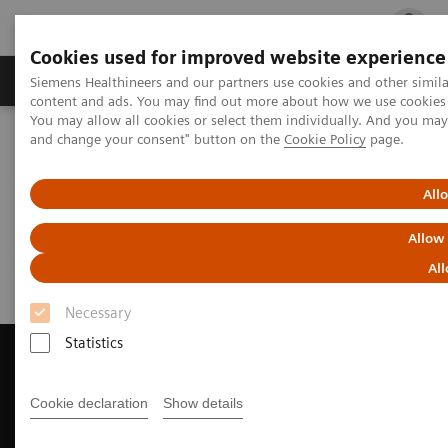
Cookies used for improved website experience
Ürün ve Hizmetler
Öne Çıkanlar
Sağlık Hizm
Siemens Healthineers and our partners use cookies and other simil
content and ads. You may find out more about how we use cookies b
You may allow all cookies or select them individually. And you ma
and change your consent" button on the
Cookie Policy
page.
Siemens Healthineers Türkiye
Tıbbi Görüntüleme
Manyetik Rezonans Görüntüleme
Request Trial License
All
Request Trial License
Allow
All
Necessary
Statistics
Cookie declaration
Show details
Contact Us