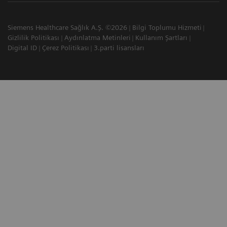
Siemens Healthcare Sağlık A.Ş. ©2026
Bilgi Toplumu Hizmeti
Gizlilik Politikası
Aydınlatma Metinleri
Kullanım Şartları
Digital ID
Çerez Politikası
3.parti lisansları